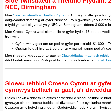
Sioe Twristiaeth a Theithio Prydain:
NEC, Birmingham
Mae
Sioe Twristiaeth a Theithio Prydain
(BTTS) yn gyfle gwych i hyr
ddigwyddiad domestig ar gyfer busnesau sy’n gweithio yn y Farchnad
a fydd yn cael ei gynnal yn y NEC yn Birmingham, ddenu 3,000 o bry
Mae Croeso Cymru wedi sicrhau lle ar gyfer hyd at 16 pod ac wedi l
trefnwyr:
Cyfanswm y gost am un pod ar gyfer partneriaid: £1,600 + 
Opsiwn lle gall hyd at 2 bartner ar y mwyaf rannu pod a’r co
Mae rhagor o wybodaeth ar gael ar
Digwyddiadau masnach teithio |
ddiddordeb mewn dod i’r digwyddiad, anfonwch e-bost at
Lloyd Jo
Sioeau teithiol Croeso Cymru ar gyfer
cynnwys bellach ar gael, a’r diwedd
Diolch i bawb a ddaeth i’n cyfres ddiweddar o sioeau teithiol lle b
gynnwys ein prosiectau buddsoddi diweddaraf, ein cynlluniau marc
Cawsom gyfle hefyd i wrando ar Gadeiryddion pob Fforwm Twristi