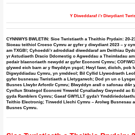
Y Diweddaraf i’r Diwydiant Twri
CYNNWYS BWLETIN:
Sioe Twristiaeth a Theithio Prydain: 20
Sioeau teithiol Croeso Cymru ar gyfer y diwydiant 2023 – y cyn
am TXGB!; Cyhoeddi’r adroddiad diweddaraf am Deithiau Dyd
yr Astudiaeth Dracio Ddomestig o Agweddau a Theimladau am
pedair blaenoriaeth newydd ar gyfer Economi Cymru;
COFIWCH
glywed eich barn ar y flwyddyn ysgol; Hwyl fawr, diolch, pob
Digwyddiadau Cymru, yn ymddeol; Bil Cyllid Llywodraeth Leol
gyfer busnesau Twristiaeth a Lletygarwch; Dod yn un o Lys
Busnes Llwybr Arfordir Cymru; Blwyddyn arall o safonau dŵr
Cynllun Strategol Economi Ymweld Cynaliadwy Gwynedd ac Ery
gyda Ramblers Cymru; Gaeaf GWYLLT gyda'r Ymddiriedolaeth
Teithio Electronig; Tirwedd Llechi Cymru – Arolwg Busnesau 
Busnes Cymru.