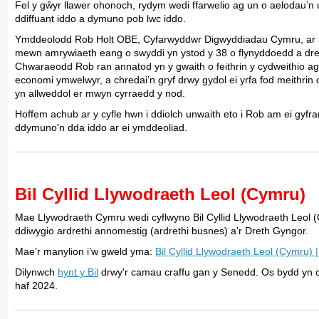
Fel y gŵyr llawer ohonoch, rydym wedi ffarwelio ag un o aelodau’n
ddiffuant iddo a dymuno pob lwc iddo.
Ymddeolodd Rob Holt OBE, Cyfarwyddwr Digwyddiadau Cymru, ar 31 
mewn amrywiaeth eang o swyddi yn ystod y 38 o flynyddoedd a dreu
Chwaraeodd Rob ran annatod yn y gwaith o feithrin y cydweithio ag
economi ymwelwyr, a chredai’n gryf drwy gydol ei yrfa fod meithrin
yn allweddol er mwyn cyrraedd y nod.
Hoffem achub ar y cyfle hwn i ddiolch unwaith eto i Rob am ei gyfrani
ddymuno'n dda iddo ar ei ymddeoliad.
Bil Cyllid Llywodraeth Leol (Cymru)
Mae Llywodraeth Cymru wedi cyflwyno Bil Cyllid Llywodraeth Leol (C
ddiwygio ardrethi annomestig (ardrethi busnes) a'r Dreth Gyngor.
Mae’r manylion i’w gweld yma:
Bil Cyllid Llywodraeth Leol (Cymru
Dilynwch
hynt y Bil
drwy'r camau craffu gan y Senedd. Os bydd yn ca
haf 2024.