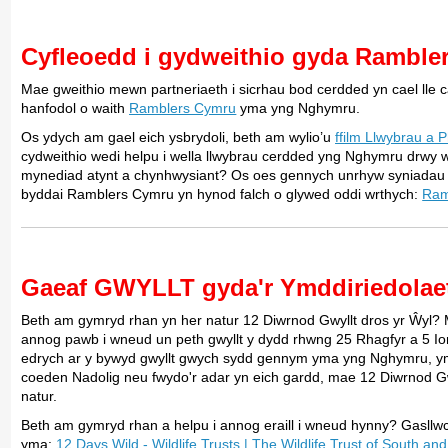
Cyfleoedd i gydweithio gyda Ramble
Mae gweithio mewn partneriaeth i sicrhau bod cerdded yn cael lle
hanfodol o waith
Ramblers Cymru
yma yng Nghymru.
Os ydych am gael eich ysbrydoli, beth am wylio’u
ffilm Llwybrau a 
cydweithio wedi helpu i wella llwybrau cerdded yng Nghymru drwy we
mynediad atynt a chynhwysiant? Os oes gennych unrhyw syniadau am
byddai Ramblers Cymru yn hynod falch o glywed oddi wrthych:
Ram
Gaeaf GWYLLT gyda'r Ymddiriedolae
Beth am gymryd rhan yn her natur 12 Diwrnod Gwyllt dros yr Ŵyl? 
annog pawb i wneud un peth gwyllt y dydd rhwng 25 Rhagfyr a 5 Ion
edrych ar y bywyd gwyllt gwych sydd gennym yma yng Nghymru, ymdaw
coeden Nadolig neu fwydo'r adar yn eich gardd, mae 12 Diwrnod Gwyl
natur.
Beth am gymryd rhan a helpu i annog eraill i wneud hynny? Gasllw
yma:
12 Days Wild - Wildlife Trusts | The Wildlife Trust of South an