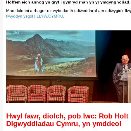
Hoffem eich annog yn gryf i gymryd rhan yn yr ymgynghoriad
.
Mae dolenni a rhagor o’r wybodaeth ddiweddaraf am ddiwygio'r flw
flwyddyn ysgol | LLYW.CYMRU
.
Hwyl fawr, diolch, pob lwc: Rob Hol
Digwyddiadau Cymru, yn ymddeol