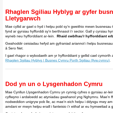
Rhaglen Sgiliau Hyblyg ar gyfer busn
Lletygarwch
Mae cyllid ar gael o hyd i helpu pobl sy’n gweithio mewn busnesau 
fynd ar gyrsiau hyfforddi sy'n berthnasol i'r sector. Gall y cyrsiau
wyneb neu hyfforddiant ar-lein.
Rhaid cwblhau'r hyfforddiant e
Gwahoddir ceisiadau hefyd am gyfraniad ariannol i helpu busnesau i fy
â Sero Net.
I gael rhagor o wybodaeth am yr hyfforddiant y gellid cael cymorth a
Rhaglen Sgiliau Hyblyg | Busnes Cymru Porth Sgiliau (llyw.cymru)
.
Dod yn un o Lysgenhadon Cymru
Mae Cynllun Llysgenhadon Cymru yn cynnig cyfres o gyrsiau ar-lein
cyflwyno i ardaloedd ac atyniadau gwahanol yng Nghymru. Mae'n 
nodweddion unigryw pob lle, ac mae’n eich helpu i ddysgu mwy a
amdani er mwyn helpu eraill i fanteisio i’r eithaf ar eu hymweliad a 