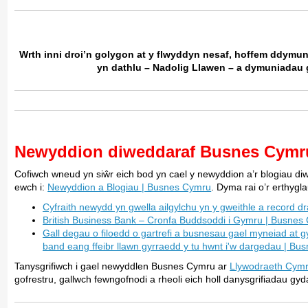
Wrth inni droi’n golygon at y flwyddyn nesaf, hoffem ddymu
yn dathlu – Nadolig Llawen – a dymuniadau g
Newyddion diweddaraf Busnes Cymr
Cofiwch wneud yn siŵr eich bod yn cael y newyddion a’r blogiau d
ewch i:
Newyddion a Blogiau | Busnes Cymru
. Dyma rai o’r erthygl
Cyfraith newydd yn gwella ailgylchu yn y gweithle a record
British Business Bank – Cronfa Buddsoddi i Gymru | Busnes
Gall degau o filoedd o gartrefi a busnesau gael myneiad at gy
band eang ffeibr llawn gyrraedd y tu hwnt i'w dargedau | B
Tanysgrifiwch i gael newyddlen Busnes Cymru ar
Llywodraeth Cymr
gofrestru, gallwch fewngofnodi a rheoli eich holl danysgrifiadau