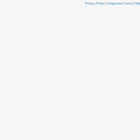
Privacy Policy
|
Datganiad Cwcis
|
Hel