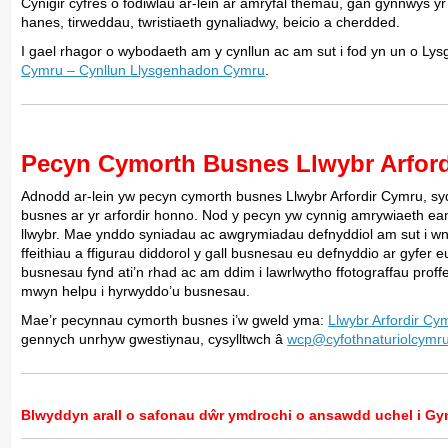
Cynigir cyfres o fodiwlau ar-lein ar amryfal themâu, gan gynnwys y
hanes, tirweddau, twristiaeth gynaliadwy, beicio a cherdded.
I gael rhagor o wybodaeth am y cynllun ac am sut i fod yn un o L
Cymru – Cynllun Llysgenhadon Cymru
.
Pecyn Cymorth Busnes Llwybr Arfor
Adnodd ar-lein yw pecyn cymorth busnes Llwybr Arfordir Cymru, sy
busnes ar yr arfordir honno. Nod y pecyn yw cynnig amrywiaeth 
llwybr. Mae ynddo syniadau ac awgrymiadau defnyddiol am sut i wne
ffeithiau a ffigurau diddorol y gall busnesau eu defnyddio ar gyfer
busnesau fynd ati’n rhad ac am ddim i lawrlwytho ffotograffau proffe
mwyn helpu i hyrwyddo’u busnesau.
Mae’r pecynnau cymorth busnes i’w gweld yma:
Llwybr Arfordir C
gennych unrhyw gwestiynau, cysylltwch â
wcp@cyfothnaturiolcymru
Blwyddyn arall o safonau dŵr ymdrochi o ansawdd uchel i G