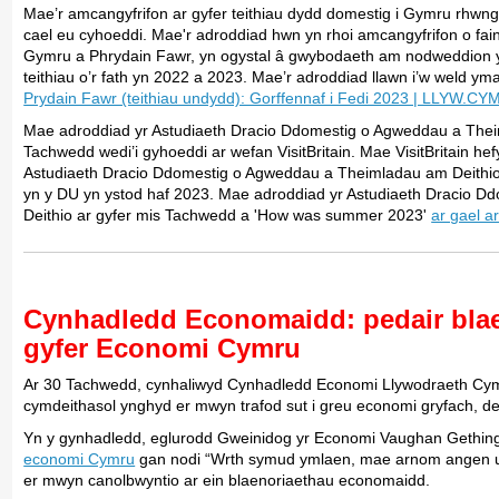
Mae’r amcangyfrifon ar gyfer teithiau dydd domestig i Gymru rhwn
cael eu cyhoeddi. Mae'r adroddiad hwn yn rhoi amcangyfrifon o faint
Gymru a Phrydain Fawr, yn ogystal â gwybodaeth am nodweddion y 
teithiau o’r fath yn 2022 a 2023. Mae’r adroddiad llawn i’w weld ym
Prydain Fawr (teithiau undydd): Gorffennaf i Fedi 2023 | LLYW.C
Mae adroddiad yr Astudiaeth Dracio Ddomestig o Agweddau a Theim
Tachwedd wedi’i gyhoeddi ar wefan VisitBritain. Mae VisitBritain he
Astudiaeth Dracio Ddomestig o Agweddau a Theimladau am Deithio, 
yn y DU yn ystod haf 2023. Mae adroddiad yr Astudiaeth Dracio 
Deithio ar gyfer mis Tachwedd a 'How was summer 2023'
ar gael ar
Cynhadledd Economaidd: pedair bla
gyfer Economi Cymru
Ar 30 Tachwedd, cynhaliwyd Cynhadledd Economi Llywodraeth Cym
cymdeithasol ynghyd er mwyn trafod sut i greu economi gryfach, 
Yn y gynhadledd, eglurodd Gweinidog yr Economi Vaughan Gethi
economi Cymru
gan nodi “Wrth symud ymlaen, mae arnom angen u
er mwyn canolbwyntio ar ein blaenoriaethau economaidd.