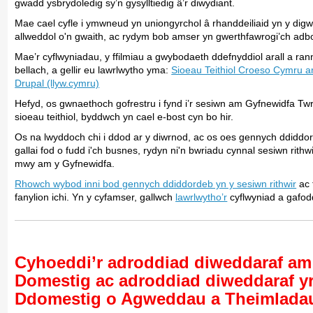
gwadd ysbrydoledig sy’n gysylltiedig â’r diwydiant.
Mae cael cyfle i ymwneud yn uniongyrchol â rhanddeiliaid yn y di
allweddol o'n gwaith, ac rydym bob amser yn gwerthfawrogi’ch adbo
Mae’r cyflwyniadau, y ffilmiau a gwybodaeth ddefnyddiol arall a rann
bellach, a gellir eu lawrlwytho yma:
Sioeau Teithiol Croeso Cymru ar
Drupal (llyw.cymru)
Hefyd, os gwnaethoch gofrestru i fynd i’r sesiwn am Gyfnewidfa Twr
sioeau teithiol, byddwch yn cael e-bost cyn bo hir.
Os na lwyddoch chi i ddod ar y diwrnod, ac os oes gennych ddid
gallai fod o fudd i'ch busnes, rydyn ni'n bwriadu cynnal sesiwn rith
mwy am y Gyfnewidfa.
Rhowch wybod inni bod gennych ddiddordeb yn y sesiwn rithwir
ac 
fanylion ichi. Yn y cyfamser, gallwch
lawrlwytho’r
cyflwyniad a gafodd
Cyhoeddi’r adroddiad diweddaraf am
Domestig ac adroddiad diweddaraf yr
Ddomestig o Agweddau a Theimladau