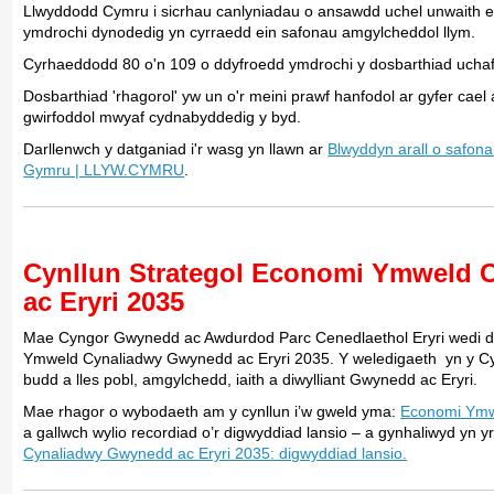
Llwyddodd Cymru i sicrhau canlyniadau o ansawdd uchel unwaith e
ymdrochi dynodedig yn cyrraedd ein safonau amgylcheddol llym.
Cyrhaeddodd 80 o'n 109 o ddyfroedd ymdrochi y dosbarthiad uchaf
Dosbarthiad 'rhagorol' yw un o'r meini prawf hanfodol ar gyfer cael
gwirfoddol mwyaf cydnabyddedig y byd.
Darllenwch y datganiad i'r wasg yn llawn ar
Blwyddyn arall o safon
Gymru | LLYW.CYMRU
.
Cynllun Strategol Economi Ymweld
ac Eryri 2035
Mae Cyngor Gwynedd ac Awdurdod Parc Cenedlaethol Eryri wedi da
Ymweld Cynaliadwy Gwynedd ac Eryri 2035. Y weledigaeth yn y C
budd a lles pobl, amgylchedd, iaith a diwylliant Gwynedd ac Eryri.
Mae rhagor o wybodaeth am y cynllun i’w gweld yma:
Economi Ymw
a gallwch wylio recordiad o’r digwyddiad lansio – a gynhaliwyd yn y
Cynaliadwy Gwynedd ac Eryri 2035: digwyddiad lansio.