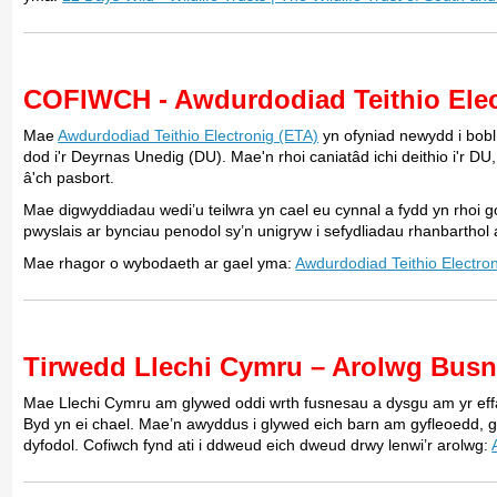
COFIWCH - Awdurdodiad Teithio Elec
Mae
Awdurdodiad Teithio Electronig (ETA)
yn ofyniad newydd i bobl
dod i'r Deyrnas Unedig (DU). Mae'n rhoi caniatâd ichi deithio i'r DU,
â'ch pasbort.
Mae digwyddiadau wedi’u teilwra yn cael eu cynnal a fydd yn rhoi go
pwyslais ar bynciau penodol sy’n unigryw i sefydliadau rhanbarthol ac
Mae rhagor o wybodaeth ar gael yma:
Awdurdodiad Teithio Electro
Tirwedd Llechi Cymru – Arolwg Busn
Mae Llechi Cymru am glywed oddi wrth fusnesau a dysgu am yr effa
Byd yn ei chael. Mae’n awyddus i glywed eich barn am gyfleoedd, 
dyfodol. Cofiwch fynd ati i ddweud eich dweud drwy lenwi’r arolwg: