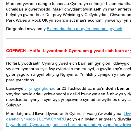
Mae amrywiaeth eang o fusnesau Cymru yn cefnogi’r blaenoriaethau 
uchelgais a gwerthoedd. Mae’r diwydiant twristiaeth yn rhan anfe
hefyd yn gwrando ar Ddirprwy Weinidog y Celfyddydau, Chwaraeon
Park Wales a Rock UK yn sôn am sut mae’r economi ymwelwyr yn si
Darganfod mwy am y
Blaenoriaethau ar gyfer economi gryfach
.
COFIWCH - Hoffai
Llywodraeth Cymru am glywed eich barn ar 
Hoffai Llywodraeth Cymru glywed eich barn am gynigion i ddiwygio
yw creu tymhorau sy’n fwy cyfartal o ran eu hyd, a gwyliau sy’n ca
gyfer ysgolion a gynhelir yng Nghymru. Ymhlith y cynigion y mae gw
para pythefnos.
Lansiwyd
yr ymgynghoriad
ar 21 Tachwedd ac mae’n
dod i ben ar
ystyried newidiadau ychwanegol y gellid bwrw ymlaen â nhw yn y d
newidiadau hynny’n cynnwys yr opsiwn o symud ail wythnos o wyliau
Sulgwyn.
Mae datganiad llawn Llywodraeth Cymru i’r wasg i’w weld yma:
Lly
galendr yr ysgol | LLYW.CYMRU
ac yn ein bwletin ar gyfer y diwydia
Llywodraeth Cymru am gael eich barn ar galendr yr ysgol (govdeliv