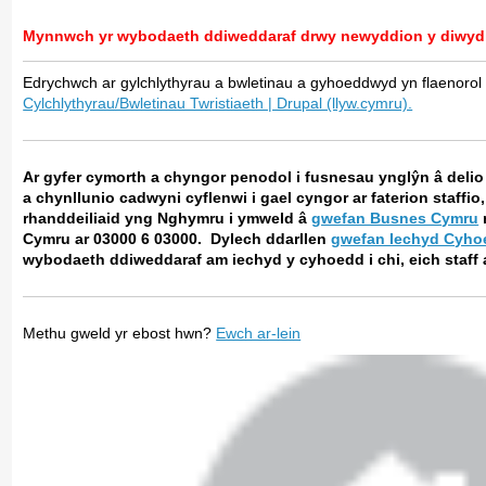
Mynnwch yr wybodaeth ddiweddaraf drwy newyddion y diwyd
Edrychwch ar gylchlythyrau a bwletinau a gyhoeddwyd yn flaenorol 
Cylchlythyrau/Bwletinau Twristiaeth | Drupal (llyw.cymru).
Ar gyfer cymorth a chyngor penodol i fusnesau ynglŷn â delio 
a chynllunio cadwyni cyflenwi i gael cyngor ar faterion staffio
rhanddeiliaid yng Nghymru i ymweld â
gwefan Busnes Cymru
Cymru ar 03000 6 03000. Dylech ddarllen
gwefan Iechyd Cyh
wybodaeth ddiweddaraf am iechyd y cyhoedd i chi, eich staff 
Methu gweld yr ebost hwn?
Ewch ar-lein