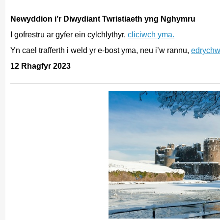
Newyddion i’r Diwydiant Twristiaeth yng Nghymru
I gofrestru ar gyfer ein cylchlythyr,
cliciwch yma.
Yn cael trafferth i weld yr e-bost yma, neu i’w rannu,
edrychw
12 Rhagfyr 2023