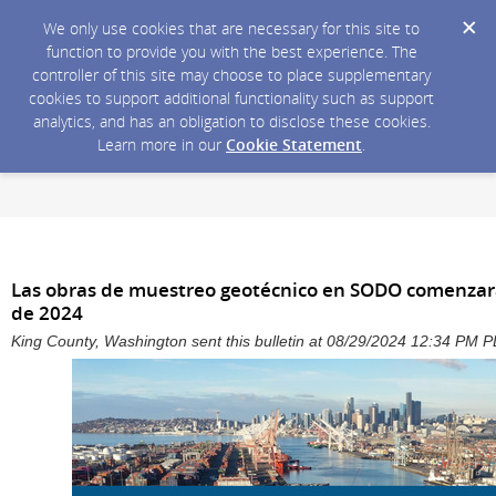
We only use cookies that are necessary for this site to
function to provide you with the best experience. The
controller of this site may choose to place supplementary
cookies to support additional functionality such as support
analytics, and has an obligation to disclose these cookies.
Learn more in our
Cookie Statement
.
Las obras de muestreo geotécnico en SODO comenzará
de 2024
King County, Washington sent this bulletin at 08/29/2024 12:34 PM 