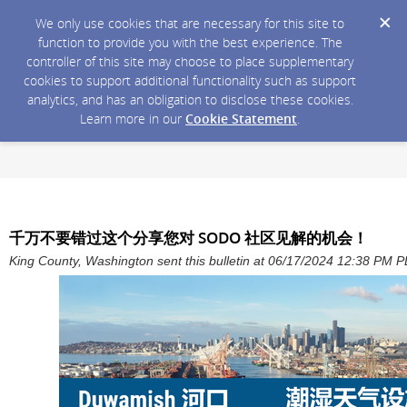
We only use cookies that are necessary for this site to
function to provide you with the best experience. The
controller of this site may choose to place supplementary
cookies to support additional functionality such as support
analytics, and has an obligation to disclose these cookies.
Learn more in our
Cookie Statement
.
千万不要错过这个分享您对 SODO 社区见解的机会！
King County, Washington sent this bulletin at 06/17/2024 12:38 PM 