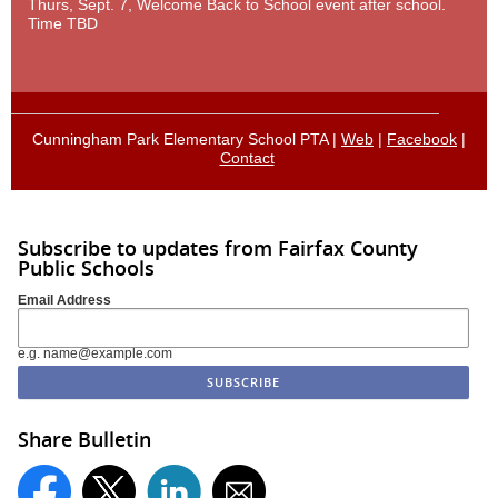
Thurs, Sept. 7, Welcome Back to School event after school.
Time TBD
Cunningham Park Elementary School PTA |
Web
|
Facebook
|
Contact
Subscribe to updates from Fairfax County
Public Schools
Email Address
e.g. name@example.com
Share Bulletin