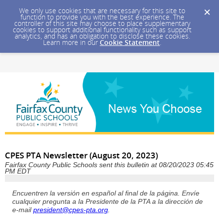
We only use cookies that are necessary for this site to
function to provide you with the best experience. The
controller of this site may choose to place supplementary
cookies to support additional functionality such as support
analytics, and has an obligation to disclose these cookies.
Learn more in our
Cookie Statement
.
CPES PTA Newsletter (August 20, 2023)
Fairfax County Public Schools sent this bulletin at 08/20/2023 05:45
PM EDT
Encuentren la versión en español al final de la página. Envíe
cualquier pregunta a la Presidente de la PTA a la dirección de
e-mail
president@cpes-pta.org
.