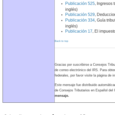
Publicación 525
, Ingresos 
inglés)
Publicación 529
, Deduccio
Publicación 334
, Guía trib
inglés)
Publicación 17
, El impuest
Back to top
Gracias por suscribirse a Consejos Tribu
de correo electrónico del IRS. Para obt
federales, por favor visite la página de i
Este mensaje fue distribuido automáticam
de Consejos Tributarios en Español del
mensaje.