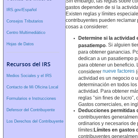
Sin embargo, las reglas sobre có
gastos dependen de si la activid
IRS.gov/Español
Existen reglas y límites especia
contribuyentes pueden reclamar 
Consejos Tributarios
cosas a considerer:
Centro Multimediático
Determine si la actividad
Hojas de Datos
. Si alguien ti
pasatiempo
para obtener ganancias. Por
dedican a un pasatiempo pa
Recursos del IRS
para obtener un beneficio.
nueve factores
considerer
(
Medios Sociales y el IRS
actividad es un negocio o 
determinación en todos los
Contacto de Mi Oficina Local
actividad. Para obtener má
reglas "sin fines de lucro",
Formularios e Instrucciones
Gastos comerciales, en ing
Defensor del Contribuyente
Deducciones permitidas 
contribuyentes generalmen
Los Derechos del Contribuyente
ordinarios y necesarios de
límites:
Límites en gastos
contribuyentes generalmen