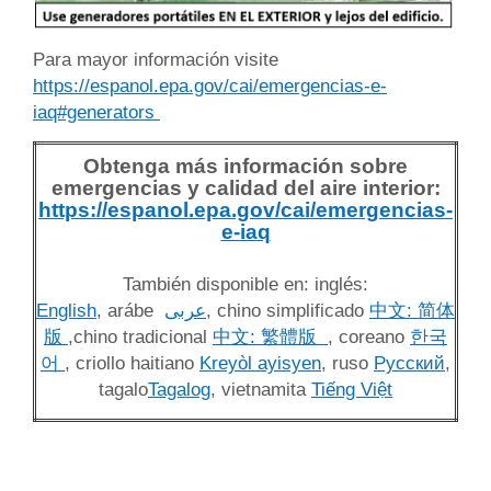
Para mayor información visite
https://espanol.epa.gov/cai/emergencias-e-
iaq#generators
Obtenga más información sobre
emergencias y calidad del aire interior
:
https://espanol.epa.gov/cai/emergencias-
e-iaq
También disponible en
: inglés:
English
, arábe
عربى
, c
hino simplificado
中文: 简体
版
,c
hino tradicional
中文: 繁體版
, c
oreano
한국
어
, criollo haitiano
Kreyòl ayisyen
, ruso
Pусский
,
tagalo
Tagalog
,
vietnamita
Tiếng Việt