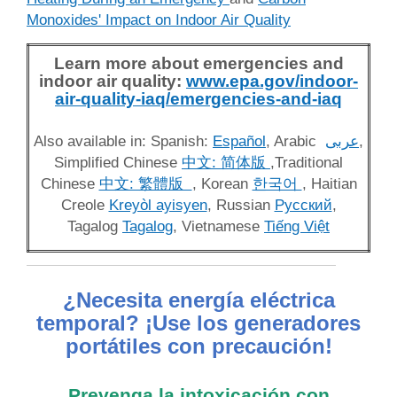
Monoxides' Impact on Indoor Air Quality
Learn more about emergencies and
indoor air quality:
www.epa.gov/indoor-
air-quality-iaq/emergencies-and-iaq
Also available in: Spanish:
Español
, Arabic
عربى
,
Simplified Chinese
中文: 简体版
,Traditional
Chinese
中文: 繁體版
, Korean
한국어
, Haitian
Creole
Kreyòl ayisyen
, Russian
Pусский
,
Tagalog
Tagalog
, Vietnamese
Tiếng Việt
¿Necesita energía eléctrica
temporal? ¡Use los generadores
portátiles con precaución!
Prevenga la intoxicación con