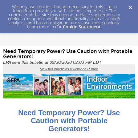
We only use cookies that are necessary for this site to
function to provide you with the best experience. The
controller of this site may choose to place supplementary
cookies to support additional functionality such as support
analytics, and has an obligation to disclose these cookies.
Learn more in our
Cookie Statement
.
Need Temporary Power? Use Caution with Protable
Generators!
EPA sent this bulletin at 09/30/2020 02:03 PM EDT
View this bulletin as a webpage / Share
Need Temporary Power? Use
Caution with Portable
Generators!