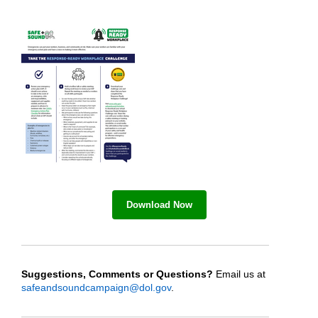
Download Now
Suggestions
, Comments or Questions
?
Email us at
sa
f
eandsoundcampaign@dol.gov
.