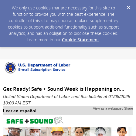
We only use cookies that are necessary for this site to
function to provide you with the best experience. The
controller of this site may choose to place supplementary
cookies to support additional functionality such as support
analytics, and has an obligation to disclose these cookies.
Learn more in our
Cookie Statement
.
Get Ready! Safe + Sound Week is Happening on...
United States Department of Labor sent this bulletin at 01/08/2025
10:00 AM EST
View as a webpage / Share
Leer en español