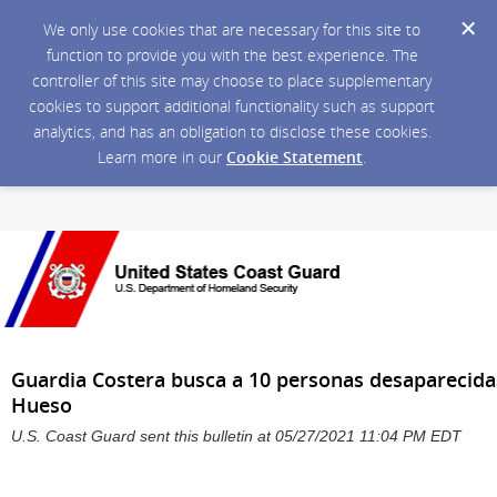
We only use cookies that are necessary for this site to
function to provide you with the best experience. The
controller of this site may choose to place supplementary
cookies to support additional functionality such as support
analytics, and has an obligation to disclose these cookies.
Learn more in our
Cookie Statement
.
Guardia Costera busca a 10 personas desaparecida
Hueso
U.S. Coast Guard sent this bulletin at 05/27/2021 11:04 PM EDT