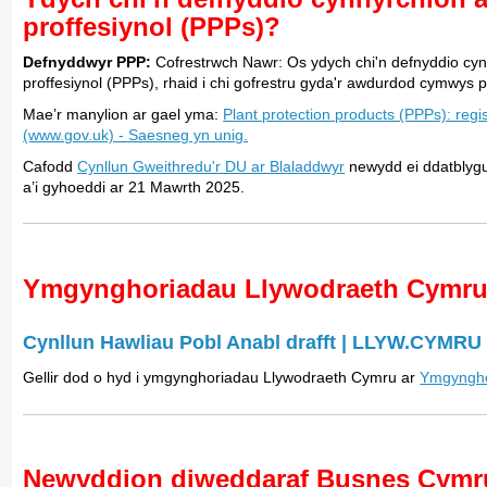
proffesiynol (PPPs)?
Defnyddwyr PPP:
Cofrestrwch Nawr: Os ydych chi'n defnyddio cyn
proffesiynol (PPPs), rhaid i chi gofrestru gyda'r awdurdod cymwys p
Mae’r manylion ar gael yma:
Plant protection products (PPPs): regi
(www.gov.uk) - Saesneg yn unig.
Cafodd
Cynllun Gweithredu'r DU ar Blaladdwyr
newydd ei ddatblygu
a’i gyhoeddi ar 21 Mawrth 2025.
Ymgynghoriadau Llywodraeth Cymr
Cynllun Hawliau Pobl Anabl drafft | LLYW.CYMRU
Gellir dod o hyd i ymgynghoriadau Llywodraeth Cymru ar
Ymgyngho
Newyddion diweddaraf Busnes Cymr