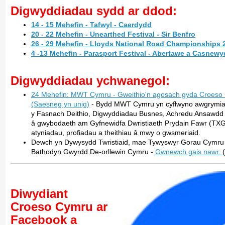
Digwyddiadau sydd ar ddod:
14 - 15 Mehefin - Tafwyl - Caerdydd
20 - 22 Mehefin - Unearthed Festival - Sir Benfro
26 - 29 Mehefin - Lloyds National Road Championships 
4 -13 Mehefin - Parasport Festival - Abertawe a Casnew
Digwyddiadau ychwanegol:
24 Mehefin: MWT Cymru - Gweithio'n agosach gyda Croeso 
(Saesneg yn unig)
- Bydd MWT Cymru yn cyflwyno awgrymia
y Fasnach Deithio, Digwyddiadau Busnes, Achredu Ansawdd 
â gwybodaeth am Gyfnewidfa Dwristiaeth Prydain Fawr (TXGB),
atyniadau, profiadau a theithiau â mwy o gwsmeriaid.
Dewch yn Dywysydd Twristiaid, mae Tywyswyr Gorau Cymru /
Bathodyn Gwyrdd De-orllewin Cymru -
Gwnewch gais nawr.
Diwydiant
Croeso Cymru ar
Facebook a