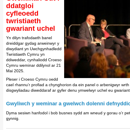
ddatgloi
cyfleoedd
twristiaeth
gwariant uchel
Yn dilyn trafodaeth banel
dreiddgar gydag arweinwyr y
diwydiant yn Uwchgynhadledd
Twristiaeth Cymru yn
ddiweddar, cynhaliodd Croeso
Cymru weminar ddilynol ar 21
Mai 2025.
Pleser i Croeso Cymru oedd
cael rhannu’r profiad a chynghorion da ein panel o arbenigwyr wrth 
disgwyliadau diweddaraf ar gyfer denu ymwelwyr uchel eu gwariant
Gwyliwch y weminar a gwelwch dolenni defnyddiol
Dyma sesiwn hanfodol i bob busnes sydd am wneud y gorau o’r pe
gynnig.