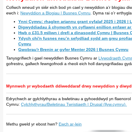
Cofiwch wneud yn siŵr eich bod yn cael y newyddion a’r blogiau d
ewch i:
Newyddion a Blogiau | Busnes Cymru
. Dyma rai o’r erthygl
Ynni Cymru: rhaglen ariannu grant cyfalaf 2025 i 2026 
Digwyddiadau â chymorth yn cyflawni enillion enfawr a
Hwb o £31.5 miliwn i drefi a dinasoedd Cymru | Busnes
Ydych chi'n fusnes neu’n sefydliad sydd am greu prof
Cymru
Gwobrau'r Brenin ar gyfer Menter 2026 | Busnes Cymru
Tanysgrifiwch i gael newyddlen Busnes Cymru ar
Llywodraeth Cymr
gofrestru, gallwch fewngofnodi a rheoli eich holl danysgrifiadau
Mynnwch yr wybodaeth ddiweddaraf drwy newyddion y diwyd
Edrychwch ar gylchlythyrau a bwletinau a gyhoeddwyd yn flaenorol 
Cymru:
Cylchlythyrau/Bwletinau Twristiaeth | Drupal (llyw.cymru).
Methu gweld yr ebost hwn?
Ewch ar-lein