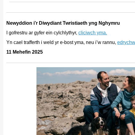
Newyddion i’r Diwydiant Twristiaeth yng Nghymru
I gofrestru ar gyfer ein cylchlythyr,
cliciwch yma.
Yn cael trafferth i weld yr e-bost yma, neu i’w rannu,
edrychw
11 Mehefin 2025