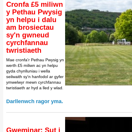
Cronfa £5 miliwn
y Pethau Pwysig
yn helpu i dalu
am brosiectau
sy'n gwneud
cyrchfannau
twristiaeth
Mae cronfa'r Pethau Pwysig yn
werth £5 miliwn ac yn helpu
gyda chynlluniau i wella
seilwaith sy'n hanfodol ar gyfer
ymwelwyr mewn cyrchfannau
twristiaeth ar hyd a lled y wlad.
Darllenwch ragor yma.
Gweminar: Sut i