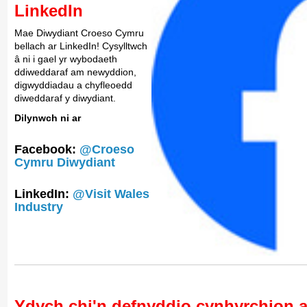
LinkedIn
Mae Diwydiant Croeso Cymru
bellach ar LinkedIn! Cysylltwch
â ni i gael yr wybodaeth
ddiweddaraf am newyddion,
digwyddiadau a chyfleoedd
diweddaraf y diwydiant.
Dilynwch ni ar
Facebook:
@Croeso
Cymru Diwydiant
LinkedIn:
@Visit Wales
Industry
Ydych chi'n defnyddio cynhyrchion 