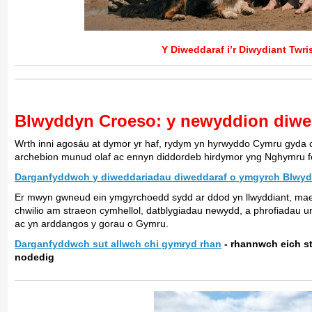
Y Diweddaraf i’r Diwydiant Twri
Blwyddyn Croeso: y newyddion diwe
Wrth inni agosáu at dymor yr haf, rydym yn hyrwyddo Cymru gyda c
archebion munud olaf ac ennyn diddordeb hirdymor yng Nghymru fe
Darganfyddwch y diweddariadau diweddaraf o ymgyrch Blwyd
Er mwyn gwneud ein ymgyrchoedd sydd ar ddod yn llwyddiant, ma
chwilio am straeon cymhellol, datblygiadau newydd, a phrofiadau u
ac yn arddangos y gorau o Gymru.
Darganfyddwch sut allwch chi gymryd rhan
- rhannwch eich st
nodedig