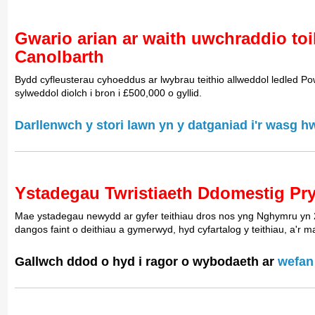
Gwario arian ar waith uwchraddio toi
Canolbarth
Bydd cyfleusterau cyhoeddus ar lwybrau teithio allweddol ledled P
sylweddol diolch i bron i £500,000 o gyllid.
Darllenwch y stori lawn yn y datganiad i'r wasg h
Ystadegau Twristiaeth Ddomestig Pr
Mae ystadegau newydd ar gyfer teithiau dros nos yng Nghymru yn 
dangos faint o deithiau a gymerwyd, hyd cyfartalog y teithiau, a'r ma
Gallwch ddod o hyd i ragor o wybodaeth ar
wefan