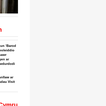
h
lun ‘Barod
eoleiddio
nawr
gen ar
Awdurdodi
nllaw ar
dau Visit
 Cymru