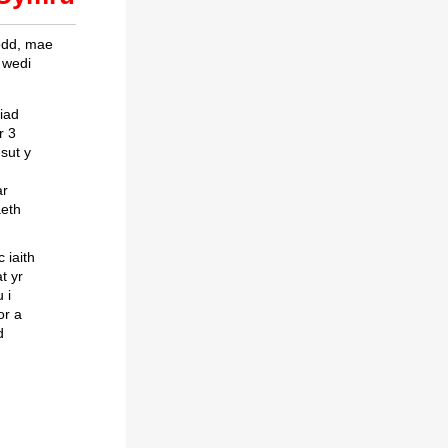
nedd, mae
 wedi
iad
r 3
sut y
ar
aeth
 iaith
t yr
 i
or a
d