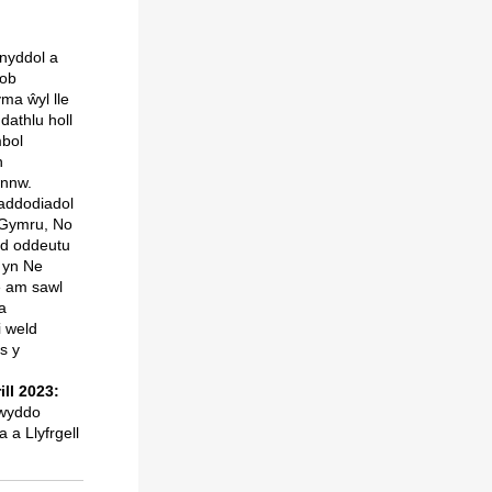
enyddol a
bob
ma ŵyl lle
dathlu holl
bol
n
wnnw.
raddodiadol
 Gymru, No
yd oddeutu
s yn Ne
e am sawl
a
i weld
s y
ll 2023:
rwyddo
a Llyfrgell