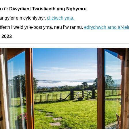
 i’r Diwydiant Twristiaeth yng Nghymru
 ar gyfer ein cylchlythyr,
cliciwch yma.
fferth i weld yr e-bost yma, neu i’w rannu,
edrychwch arno ar-lei
 2023