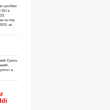
is cyrchfan
y DU a
023,
u eu trip.
2023, ac
raeth Cymru
waith,
 Cymru+ a
ar
ddi