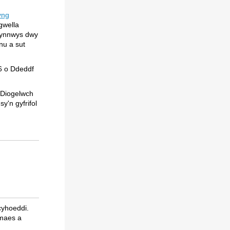
yng
gwella
 cynnwys dwy
nu a sut
6 o Ddeddf
(Diogelwch
y'n gyfrifol
cyhoeddi.
 maes a