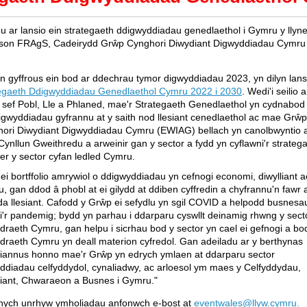
u ar lansio ein strategaeth ddigwyddiadau genedlaethol i Gymru y lly
son FRAgS, Cadeirydd Grŵp Cynghori Diwydiant Digwyddiadau Cymru
n gyffrous ein bod ar ddechrau tymor digwyddiadau 2023, yn dilyn lans
egaeth Ddigwyddiadau Genedlaethol Cymru 2022 i 2030
. Wedi'i seilio a
r sef Pobl, Lle a Phlaned, mae'r Strategaeth Genedlaethol yn cydnabod 
digwyddiadau gyfrannu at y saith nod llesiant cenedlaethol ac mae Grŵp
ori Diwydiant Digwyddiadau Cymru (EWIAG) bellach yn canolbwyntio 
Cynllun Gweithredu a arweinir gan y sector a fydd yn cyflawni'r strateg
fer y sector cyfan ledled Cymru.
ei bortffolio amrywiol o ddigwyddiadau yn cefnogi economi, diwylliant ac
, gan ddod â phobl at ei gilydd at ddiben cyffredin a chyfrannu'n fawr a
a llesiant. Cafodd y Grŵp ei sefydlu yn sgil COVID a helpodd busnesau
i'r pandemig; bydd yn parhau i ddarparu cyswllt deinamig rhwng y sect
draeth Cymru, gan helpu i sicrhau bod y sector yn cael ei gefnogi a bo
draeth Cymru yn deall materion cyfredol. Gan adeiladu ar y berthynas
iannus honno mae'r Grŵp yn edrych ymlaen at ddarparu sector
ddiadau celfyddydol, cynaliadwy, ac arloesol ym maes y Celfyddydau,
liant, Chwaraeon a Busnes i Gymru."
nych unrhyw ymholiadau anfonwch e-bost at
eventwales@llyw.cymru.