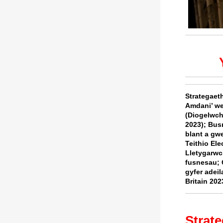
Strategae
Amdani’ we
(Diogelwch
2023);
Busn
blant a gwe
Teithio Ele
Lletygarw
fusnesau;
gyfer ade
Britain 202
Strat