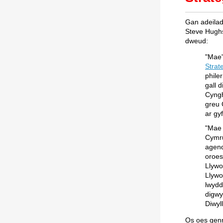
Gan adeilad
Steve Hugh
dweud:
"Mae'
Strat
phile
gall 
Cyngh
greu 
ar gy
"Mae 
Cymru
agend
oroes
Llywo
Llywo
lwydd
digwy
Diwyl
Os oes gen