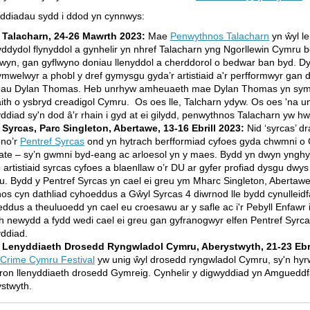
ddiadau sydd i ddod yn cynnwys:
 Talacharn, 24-26 Mawrth 2023:
Mae
Penwythnos Talacharn
yn ŵyl l
yddydol flynyddol a gynhelir yn nhref Talacharn yng Ngorllewin Cymru 
yn, gan gyflwyno doniau llenyddol a cherddorol o bedwar ban byd. Dy
 ymwelwyr a phobl y dref gymysgu gyda’r artistiaid a'r perfformwyr gan d
au Dylan Thomas. Heb unrhyw amheuaeth mae Dylan Thomas yn sym
aith o ysbryd creadigol Cymru. Os oes lle, Talcharn ydyw. Os oes 'na u
ddiad sy'n dod â'r rhain i gyd at ei gilydd, penwythnos Talacharn yw h
Syrcas, Parc Singleton, Abertawe, 13-16 Ebrill 2023:
Nid ‘syrcas’ d
no’r
Pentref Syrcas
ond yn hytrach berfformiad cyfoes gyda chwmni o
tate – sy’n gwmni byd-eang ac arloesol yn y maes. Bydd yn dwyn yngh
 artistiaid syrcas cyfoes a blaenllaw o’r DU ar gyfer profiad dysgu dwy
. Bydd y Pentref Syrcas yn cael ei greu ym Mharc Singleton, Abertaw
os cyn dathliad cyhoeddus a Gŵyl Syrcas 4 diwrnod lle bydd cynulleidf
ddus a theuluoedd yn cael eu croesawu ar y safle ac i'r Pebyll Enfawr 
h newydd a fydd wedi cael ei greu gan gyfranogwyr elfen Pentref Syrca
ddiad.
 Lenyddiaeth Drosedd Ryngwladol Cymru, Aberystwyth, 21-23 Ebri
Crime Cymru Festival
yw unig ŵyl drosedd ryngwladol Cymru, sy'n hy
on llenyddiaeth drosedd Gymreig. Cynhelir y digwyddiad yn Amgueddfa 
stwyth.