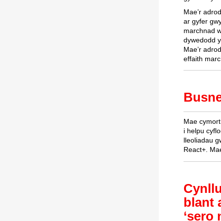
Mae’r adrod
ar gyfer gw
marchnad wy
dywedodd y 
Mae’r adrod
effaith mar
Busne
Mae cymorth
i helpu cyfl
lleoliadau 
React+. Mae
Cynllu
blant 
‘sero 