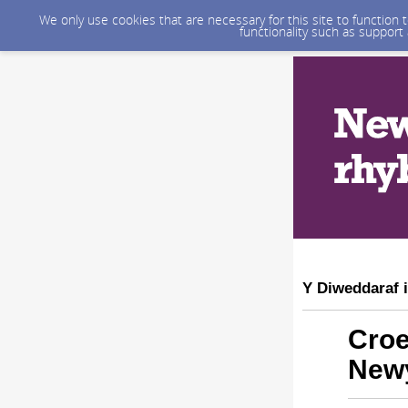
We only use cookies that are necessary for this site to function
functionality such as support
Y Diweddaraf i
Cro
Newy