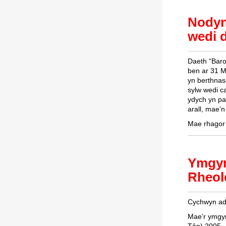
Nodyn
wedi 
Daeth “Baro
ben ar 31 Ma
yn berthnas
sylw wedi c
ydych yn pa
arall, mae’n
Mae rhagor 
Ymgyn
Rheol
Cychwyn ad
Mae’r ymgy