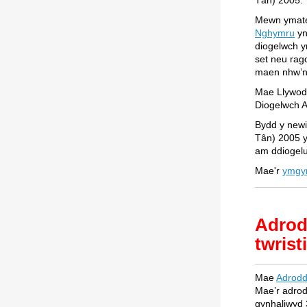
Tân) 2005.
Mewn ymateb
Nghymru
yn
diogelwch y
set neu rag
maen nhw’n 
Mae Llywodr
Diogelwch 
Bydd y newi
Tân) 2005 y
am ddiogelu
Mae'r
ymgy
Adrod
twrist
Mae
Adrodd
Mae’r adrod
gynhaliwyd 