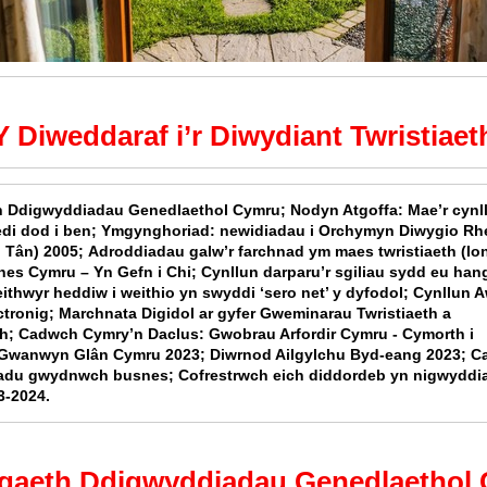
Y Diweddaraf i’r Diwydiant Twristiaet
th Ddigwyddiadau Genedlaethol Cymru;
Nodyn Atgoffa: Mae’r cynl
di dod i ben;
Ymgynghoriad: newidiadau i Orchymyn Diwygio Rh
 Tân) 2005;
Adroddiadau galw’r farchnad ym maes twristiaeth (Io
es Cymru – Yn Gefn i Chi;
Cynllun darparu’r sgiliau sydd eu han
ithwyr heddiw i weithio yn swyddi ‘sero net’ y dyfodol;
Cynllun 
ctronig;
Marchnata Digidol ar gyfer Gweminarau Twristiaeth a
ch;
Cadwch Cymry’n Daclus:
Gwobrau Arfordir Cymru - Cymorth i
Gwanwyn Glân Cymru 2023;
Diwrnod Ailgylchu Byd-eang 2023;
Ca
iladu gwydnwch busnes;
Cofrestrwch eich diddordeb yn nigwyddia
3-2024.
egaeth Ddigwyddiadau Genedlaethol