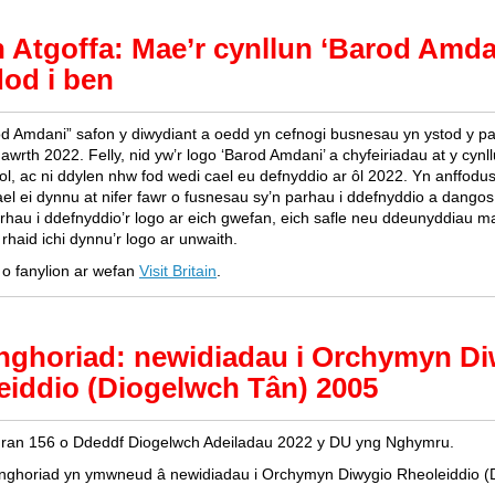
 Atgoffa: Mae’r cynllun ‘Barod Amda
dod i ben
d Amdani” safon y diwydiant a oedd yn cefnogi busnesau yn ystod y pa
wrth 2022. Felly, nid yw’r logo ‘Barod Amdani’ a chyfeiriadau at y cynl
ol, ac ni ddylen nhw fod wedi cael eu defnyddio ar ôl 2022. Yn anffodu
ael ei dynnu at nifer fawr o fusnesau sy’n parhau i ddefnyddio a dangos
rhau i ddefnyddio’r logo ar eich gwefan, eich safle neu ddeunyddiau m
 rhaid ichi dynnu’r logo ar unwaith.
o fanylion ar wefan
Visit Britain
.
ghoriad: newidiadau i Orchymyn Di
eiddio (Diogelwch Tân) 2005
ran 156 o Ddeddf Diogelwch Adeiladau 2022 y DU yng Nghymru.
nghoriad yn ymwneud â newidiadau i Orchymyn Diwygio Rheoleiddio (