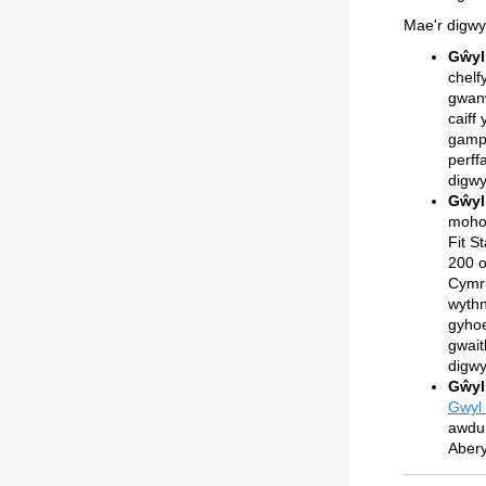
Mae'r digwy
Gŵyl
chelf
gwanw
caiff
gamp
perff
digwy
Gŵyl 
moho
Fit S
200 o
Cymru
wythn
gyhoe
gwait
digwy
Gŵyl
Gwyl 
awdur
Abery