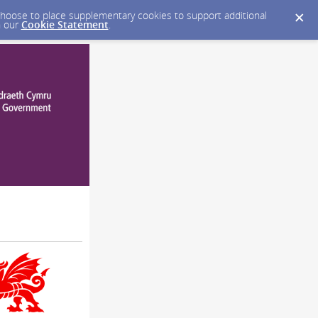
y choose to place supplementary cookies to support additional
n our
Cookie Statement
.