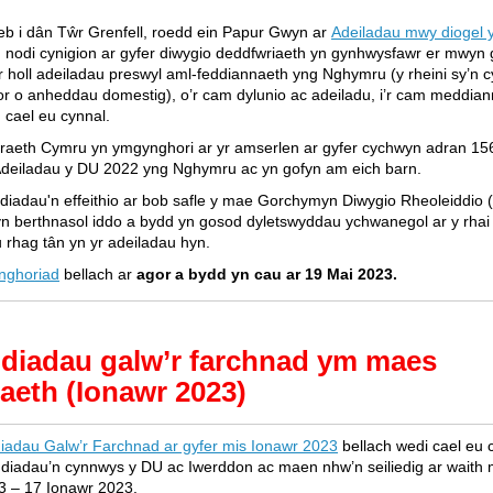
 i dân Tŵr Grenfell, roedd ein Papur Gwyn ar
Adeiladau mwy diogel 
 nodi cynigion ar gyfer diwygio deddfwriaeth yn gynhwysfawr er mwyn 
r holl adeiladau preswyl aml-feddiannaeth yng Nghymru (y rheini sy’n
or o anheddau domestig), o’r cam dylunio ac adeiladu, i’r cam meddian
cael eu cynnal.
aeth Cymru yn ymgynghori ar yr amserlen ar gyfer cychwyn adran 15
Adeiladau y DU 2022 yng Nghymru ac yn gofyn am eich barn.
diadau'n effeithio ar bob safle y mae Gorchymyn Diwygio Rheoleiddio 
n berthnasol iddo a bydd yn gosod dyletswyddau ychwanegol ar y rhai s
 rhag tân yn yr adeiladau hyn.
nghoriad
bellach ar
agor a bydd yn cau ar 19 Mai 2023.
diadau galw’r farchnad ym maes
iaeth (Ionawr 2023)
iadau Galw’r Farchnad ar gyfer mis Ionawr 2023
bellach wedi cael eu 
diadau’n cynnwys y DU ac Iwerddon ac maen nhw’n seiliedig ar waith
3 – 17 Ionawr 2023.