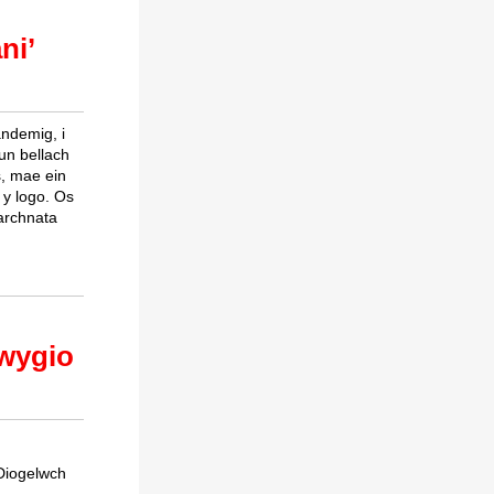
ni’
ndemig, i
lun bellach
s, mae ein
 y logo. Os
archnata
wygio
Diogelwch