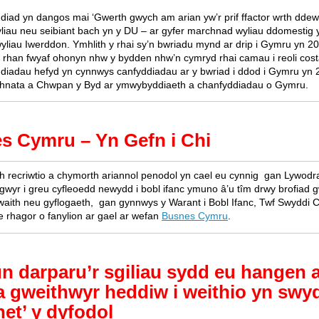
diad yn dangos mai ‘Gwerth gwych am arian yw’r prif ffactor wrth ddew
yliau neu seibiant bach yn y DU – ar gyfer marchnad wyliau ddomestig 
liau Iwerddon. Ymhlith y rhai sy’n bwriadu mynd ar drip i Gymru yn 2
rhan fwyaf ohonyn nhw y bydden nhw’n cymryd rhai camau i reoli costa
diadau hefyd yn cynnwys canfyddiadau ar y bwriad i ddod i Gymru yn 
chnata a Chwpan y Byd ar ymwybyddiaeth a chanfyddiadau o Gymru.
s Cymru – Yn Gefn i Chi
 recriwtio a chymorth ariannol penodol yn cael eu cynnig gan Lywod
ogwyr i greu cyfleoedd newydd i bobl ifanc ymuno â’u tîm drwy brofiad g
gwaith neu gyflogaeth, gan gynnwys y Warant i Bobl Ifanc, Twf Swyddi
 rhagor o fanylion ar gael ar wefan
Busnes Cymru
.
n darparu’r sgiliau sydd eu hangen 
a gweithwyr heddiw i weithio yn swy
net’ y dyfodol