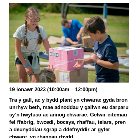
19 Ionawr 2023 (10:00am – 12:00pm)
Tra y gall, ac y bydd plant yn chwarae gyda bron
unrhyw beth, mae adnoddau y gallwn eu darparu
sy’n hwyluso ac annog chwarae. Gelwir eitemau
fel ffabrig, bwcedi, bocsys, rhaffau, teiars, pren
a deunyddiau sgrap a ddefnyddir ar gyfer
chware, yn rhannau rhydd.