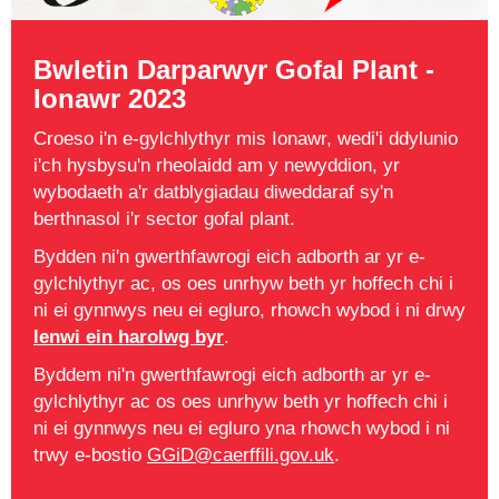
Bwletin Darparwyr Gofal Plant -
Ionawr 2023
Croeso i'n e-gylchlythyr mis Ionawr, wedi'i ddylunio
i'ch hysbysu'n rheolaidd am y newyddion, yr
wybodaeth a'r datblygiadau diweddaraf sy'n
berthnasol i'r sector gofal plant.
Bydden ni'n gwerthfawrogi eich adborth ar yr e-
gylchlythyr ac, os oes unrhyw beth yr hoffech chi i
ni ei gynnwys neu ei egluro, rhowch wybod i ni drwy
lenwi ein harolwg byr
.
Byddem ni'n gwerthfawrogi eich adborth ar yr e-
gylchlythyr ac os oes unrhyw beth yr hoffech chi i
ni ei gynnwys neu ei egluro yna rhowch wybod i ni
trwy e-bostio
GGiD@caerffili.gov.uk
.