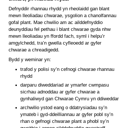
Defnyddir rhannau rhydd yn rheolaidd gan blant
mewn lleoliadau chwarae, ysgolion a chanolfannau
gofal plant. Mae chwilio am ac ailddefnyddio
deunyddiau fel pethau i blant chwarae gyda nhw
mewn lleoliadau yn ffordd fach, syml i helpu’r
amgylchedd, tra’n gwella cyfleoedd ar gyfer
chwarae a chreadigedd.
Bydd y weminar yn:
trafod y polisi sy’n cefnogi chwarae rhannau
rhydd
darparu diweddariad ar ymarfer cwmpasu
sicrhau adnoddau ar gyfer chwarae a
gynhaliwyd gan Chwarae Cymru yn ddiweddar
archwilio ystod eang o ddatrysiadau sy’n
ymateb i gyd-ddeilliannau ar gyfer pobl sy’n
rhan o gefnogi chwarae plant a phobl sy’n