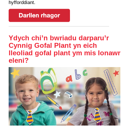
hyfforddiant.
Ydych chi’n bwriadu darparu’r
Cynnig Gofal Plant yn eich
lleoliad gofal plant ym mis Ionawr
eleni?