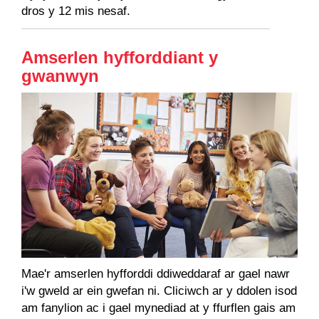
dros y 12 mis nesaf.
Amserlen hyfforddiant y
gwanwyn
Mae'r amserlen hyfforddi ddiweddaraf ar gael nawr
i'w gweld ar ein gwefan ni. Cliciwch ar y ddolen isod
am fanylion ac i gael mynediad at y ffurflen gais am