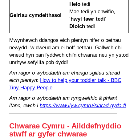
Helo
tedi
Mae tedi yn chwifio,
Geiriau cymdeithasol
‘
hwyl fawr tedi
’
Diolch
tedi
Mwynhewch ddangos eich plentyn nifer o bethau
newydd i'w dweud am ei hoff bethau. Gallwch chi
wneud hyn pan fyddwch chi'n chwarae neu yn ystod
unrhyw sefyllfa pob dydd!
Am ragor o wybodaeth am ehangu sgiliau siarad
eich plentyn
:
How to help your toddler talk - BBC
Tiny Happy People
Am ragor o wybodaeth am ryngweithio â phlant
ifanc, ewch i
https://www.llyw.cymru/siarad-gyda-fi
Chwarae Cymru - Ailddefnyddio
stwff ar gyfer chwarae