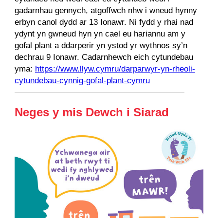
gadarnhau gennych, atgoffwch nhw i wneud hynny
erbyn canol dydd ar 13 Ionawr. Ni fydd y rhai nad
ydynt yn gwneud hyn yn cael eu hariannu am y
gofal plant a ddarperir yn ystod yr wythnos sy’n
dechrau 9 Ionawr. Cadarnhewch eich cytundebau
yma:
https://www.llyw.cymru/darparwyr-yn-rheoli-
cytundebau-cynnig-gofal-plant-cymru
Neges y mis Dewch i Siarad