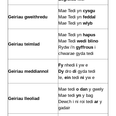
Mae Tedi yn
cysgu
Geiriau gweithredu
Mae Tedi yn
feddal
Mae Tedi yn
wlyb
Mae Tedi yn
hapus
Mae Tedi
wedi blino
Geiriau teimlad
Rydw i'n
gyffrous
i
chwarae gyda tedi
Fy
nhedi
i
yw e
Geiriau meddiannol
Dy
dro
di
gyda tedi
Ie,
ein
tedi
ni
yw e
Mae tedi
o dan
y gwely
Mae tedi
yn
y bag
Geiriau lleoliad
Dewch i ni roi tedi
ar
y
gadair