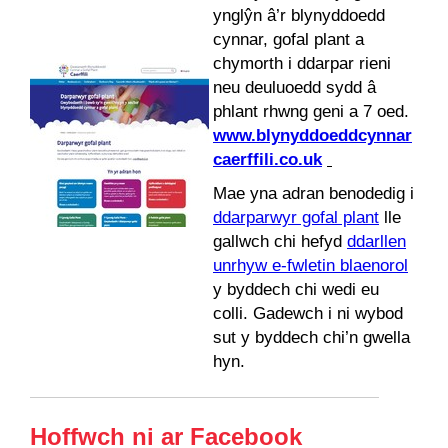
ynglŷn â’r blynyddoedd
cynnar, gofal plant a
chymorth i ddarpar rieni
neu deuluoedd sydd â
phlant rhwng geni a 7 oed.
www.blynyddoeddcynnar
caerffili.co.uk
Mae yna adran benodedig i
ddarparwyr gofal plant
lle
gallwch chi hefyd
ddarllen
unrhyw e-fwletin blaenorol
y byddech chi wedi eu
colli. Gadewch i ni wybod
sut y byddech chi’n gwella
hyn.
Hoffwch ni ar Facebook