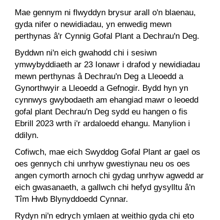
Mae gennym ni flwyddyn brysur arall o'n blaenau,
gyda nifer o newidiadau, yn enwedig mewn
perthynas â'r Cynnig Gofal Plant a Dechrau'n Deg.
Byddwn ni'n eich gwahodd chi i sesiwn
ymwybyddiaeth ar 23 Ionawr i drafod y newidiadau
mewn perthynas â Dechrau'n Deg a Lleoedd a
Gynorthwyir a Lleoedd a Gefnogir. Bydd hyn yn
cynnwys gwybodaeth am ehangiad mawr o leoedd
gofal plant Dechrau'n Deg sydd eu hangen o fis
Ebrill 2023 wrth i'r ardaloedd ehangu. Manylion i
ddilyn.
Cofiwch, mae eich Swyddog Gofal Plant ar gael os
oes gennych chi unrhyw gwestiynau neu os oes
angen cymorth arnoch chi gydag unrhyw agwedd ar
eich gwasanaeth, a gallwch chi hefyd gysylltu â'n
Tîm Hwb Blynyddoedd Cynnar.
Rydyn ni'n edrych ymlaen at weithio gyda chi eto