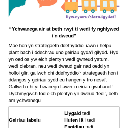
“Ychwanega air at beth rwyt ti wedi fy nghlywed
i'n dweud”
Mae hon yn strategaeth ddefnyddiol iawn i helpu
plant bach i ddechrau uno geiriau gyda'i gilydd. Hyd
yn oed os yw eich plentyn wedi gwneud ystum,
wedi clebran, neu wedi dweud gair nad oedd yn
hollol glir, gallwch chi ddefnyddio'r strategaeth hon i
ddangos y geiriau sydd eu hangen y tro nesaf.
Gallwch chi ychwanegu llawer o eiriau gwahanol!
Dychmygwch fod eich plentyn yn dweud ‘tedi’, beth
am ychwanegu
Llygaid
tedi
Geiriau labelu
Hufen iâ
i tedi
Esgidiau
tedi