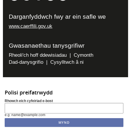
Darganfyddwch fwy ar ein safle we
www.caerffili.gov.uk
Gwasanaethau tanysgrifiwr
Rheoli'ch hoff ddewisiadau
|
Cymonth
Dad-danysgrifio
|
Cysylltwch â ni
Polisi preifatrwydd
Rhowch eich cyfeiriad e-bost
e.g. name@example.com