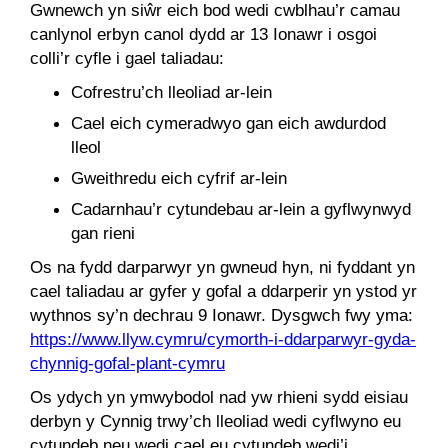
Gwnewch yn siŵr eich bod wedi cwblhau’r camau
canlynol erbyn canol dydd ar 13 Ionawr i osgoi
colli’r cyfle i gael taliadau:
Cofrestru’ch lleoliad ar-lein
Cael eich cymeradwyo gan eich awdurdod
lleol
Gweithredu eich cyfrif ar-lein
Cadarnhau’r cytundebau ar-lein a gyflwynwyd
gan rieni
Os na fydd darparwyr yn gwneud hyn, ni fyddant yn
cael taliadau ar gyfer y gofal a ddarperir yn ystod yr
wythnos sy’n dechrau 9 Ionawr. Dysgwch fwy yma:
https://www.llyw.cymru/cymorth-i-ddarparwyr-gyda-
chynnig-gofal-plant-cymru
Os ydych yn ymwybodol nad yw rhieni sydd eisiau
derbyn y Cynnig trwy’ch lleoliad wedi cyflwyno eu
cytundeb neu wedi cael eu cytundeb wedi’i