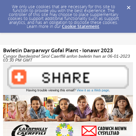
We only use cookies that are necessary for this site to
function to provide you with the best experience. The
controller of this site may choose to place supplementary
cookies to support additional functionality such as support
analytics, and has an obligation to disclose these cookies.
Learn more in our
Cookie Statement
.
Bwletin Darparwyr Gofal Plant - Ionawr 2023
Cyngor Bwrdeistref Sirol Caerffili anfon bwletin hwn ar 06-01-2023
03:30 PM GMT
Having trouble viewing this email?
View it as a Web page
.