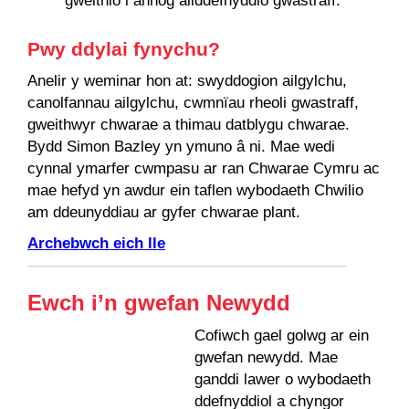
gweithio i annog ailddefnyddio gwastraff.
Pwy ddylai fynychu?
Anelir y weminar hon at: swyddogion ailgylchu,
canolfannau ailgylchu, cwmnïau rheoli gwastraff,
gweithwyr chwarae a thimau datblygu chwarae.
Bydd Simon Bazley yn ymuno â ni. Mae wedi
cynnal ymarfer cwmpasu ar ran Chwarae Cymru ac
mae hefyd yn awdur ein taflen wybodaeth Chwilio
am ddeunyddiau ar gyfer chwarae plant.
Archebwch eich lle
Ewch i’n gwefan Newydd
Cofiwch gael golwg ar ein
gwefan newydd. Mae
ganddi lawer o wybodaeth
ddefnyddiol a chyngor