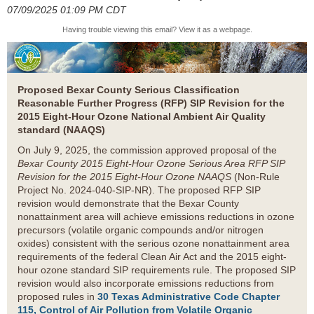
07/09/2025 01:09 PM CDT
Having trouble viewing this email?
View it as a webpage
.
Proposed Bexar County Serious Classification
Reasonable Further Progress (RFP) SIP Revision for the
2015 Eight-Hour Ozone National Ambient Air Quality
standard (NAAQS)
On July 9, 2025, the commission approved proposal of the
Bexar County 2015 Eight-Hour Ozone Serious Area RFP SIP
Revision for the 2015 Eight-Hour Ozone NAAQS
(Non-Rule
Project No. 2024-040-SIP-NR). The proposed RFP SIP
revision would demonstrate that the Bexar County
nonattainment area will achieve emissions reductions in ozone
precursors (volatile organic compounds and/or nitrogen
oxides) consistent with the serious ozone nonattainment area
requirements of the federal Clean Air Act and the 2015 eight-
hour ozone standard SIP requirements rule. The proposed SIP
revision would also incorporate emissions reductions from
proposed rules in
30 Texas Administrative Code Chapter
115, Control of Air Pollution from Volatile Organic