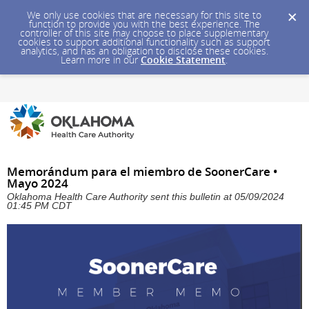
We only use cookies that are necessary for this site to
function to provide you with the best experience. The
controller of this site may choose to place supplementary
cookies to support additional functionality such as support
analytics, and has an obligation to disclose these cookies.
Learn more in our
Cookie Statement
.
Memorándum para el miembro de SoonerCare •
Mayo 2024
Oklahoma Health Care Authority sent this bulletin at 05/09/2024
01:45 PM CDT