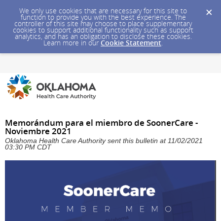
We only use cookies that are necessary for this site to
function to provide you with the best experience. The
controller of this site may choose to place supplementary
cookies to support additional functionality such as support
analytics, and has an obligation to disclose these cookies.
Learn more in our
Cookie Statement
.
Memorándum para el miembro de SoonerCare -
Noviembre 2021
Oklahoma Health Care Authority sent this bulletin at 11/02/2021
03:30 PM CDT