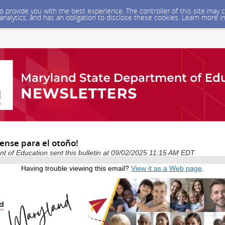
 to provide you with the best experience. The controller of this site ma
 analytics, and has an obligation to disclose these cookies. Learn more i
ense para el otoño!
 of Education sent this bulletin at 09/02/2025 11:15 AM EDT
Having trouble viewing this email?
View it as a Web page
.