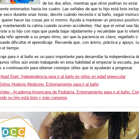
de los dos años, mientras que otros podrían no estar
nte entrenados hasta los cuatro. Las señales de que tu hijo está listo inclu
 seco durante unas horas, decirte cuándo necesita ir al baño, seguir instruc
y querer hacer las cosas por sí mismo. Ayuda a mantener un proceso positivo
 y manteniendo la calma cuando ocurren accidentes. Haz que el orinal sea fác
viste a tu hijo con ropa que pueda bajar rápidamente y recuérdale que lo intent
ada niño aprende a su propio ritmo, así que la paciencia es clave; regañarlo 
puede dificultar el aprendizaje. Recuerda que, con ánimo, práctica y apoyo, tu 
n el tiempo.
zaje para ir al baño es un paso importante para desarrollar la independencia de
unos niños aún están trabajando en esta habilidad al empezar la escuela, p
s a continuación para obtener consejos útiles que te ayudarán a progresar.
Head Start: Independencia para ir al baño en niños en edad preescolar
Johns Hopkins Medicine: Entrenamiento para ir al baño
Video - Academia Americana de Pediatría: Entrenamiento para ir al baño: Có
ndo su hijo está listo y más consejos