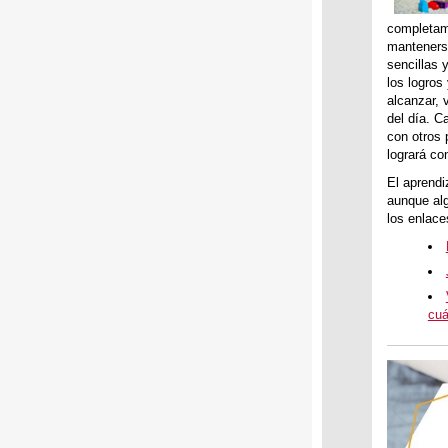
completame
mantenerse
sencillas 
los logros
alcanzar, 
del día. C
con otros 
logrará co
El aprendi
aunque alg
los enlace
cuá