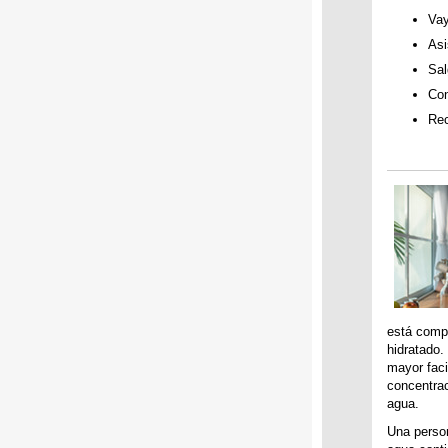
Vay
Asi
Sal
Con
Rec
está comp
hidratado.
mayor faci
concentrac
agua.
Una person