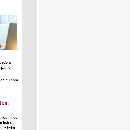
icado a
cipan en
 en su área
cil:
a los niños
n listos a
alrededor