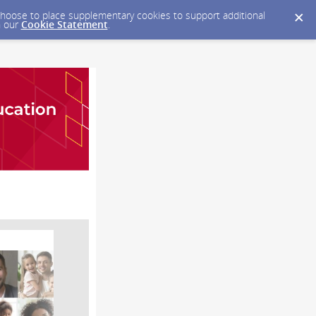
y choose to place supplementary cookies to support additional
n our
Cookie Statement
.