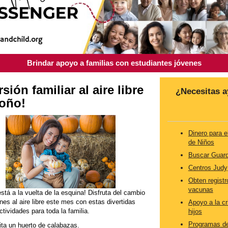
Brindar apoyo a familias con estudiantes jóvenes
rsión familiar al aire libre
¿
Necesitas
a
toño!
Dinero
para
e
de
Niños
Buscar
Guard
Centros Judy
Obten
registr
vacunas
está a la vuelta de la esquina! Disfruta del cambio
nes al aire libre este mes con estas divertidas
Apoyo
a la
cr
ctividades para toda la familia.
hijos
Programas
de
ita un huerto de calabazas.