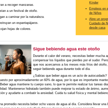
Kínder
an a recoger manzanas.
Empleos
en
e
stan a un festival de otoño.
de
Niños
gan a caminar por la naturaleza.
Abre un
prog
struyan un espantapájaros.
Cuidado de
N
desde
casa
ojan hojas de colores.
Sigue bebiendo agua este otoño
Durante el calor del verano, necesitas beber mucha 
compensar los líquidos que pierdes por el sudor. Per
que nos acercamos a los meses más fríos del otoño,
seguir bebiendo agua durante todo el día.
¿Sabías que beber agua es un acto de autocuidado?
uesto por aproximadamente un 60% de agua, por lo que es importante mante
 Beber agua mantiene tu cuerpo sano, lo que te permite realizar tus tareas dia
lidad. Mantenerse hidratado también puede mejorar tu estado de ánimo, aume
ión y ayudarte a combatir la ansiedad. Cuida tu salud física y mental bebie
a promedio necesita beber ocho vasos de agua al día. Considera llevar una b