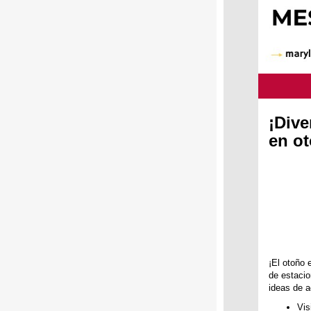
¡Dive
en o
¡El otoño 
de estacio
ideas de a
Vis