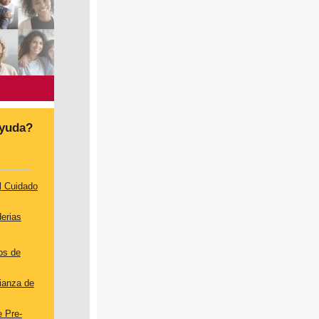
yuda
?
l
Cuidado
erias
os
de
ianza
de
 Pre-