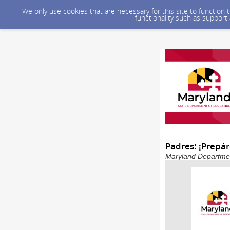
We only use cookies that are necessary for this site to function
functionality such as support
Padres: ¡Prepár
Maryland Department