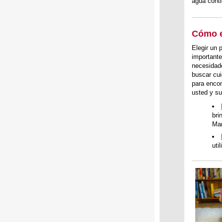
agua conti
Cómo e
Elegir un 
importante
necesidad
buscar cui
para encon
usted y su
bri
Ma
uti