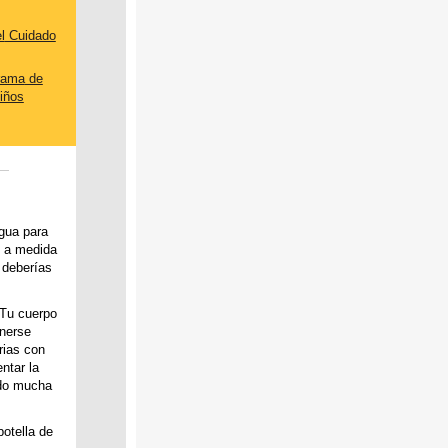
l
Cuidado
rama
de
iños
agua para
o a medida
 deberías
 Tu cuerpo
nerse
rias con
ntar la
ndo mucha
otella de