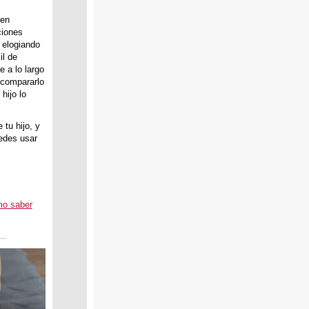
yen
ciones
 elogiando
il de
e a lo largo
o compararlo
hijo lo
 tu hijo, y
uedes usar
mo saber