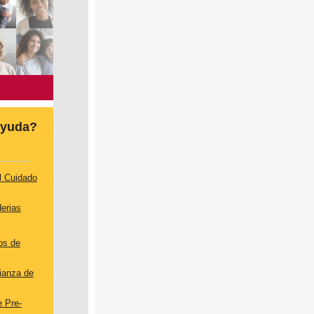
yuda
?
l
Cuidado
erias
os
de
ianza
de
 Pre-