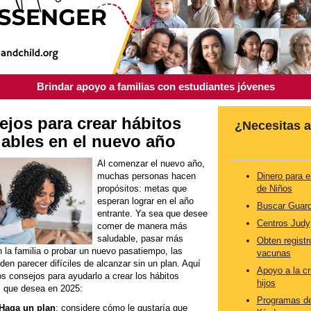
Brindar apoyo a familias con estudiantes jóvenes
jos para crear hábitos
¿
Necesitas
a
ables en el nuevo año
Al comenzar el nuevo año,
muchas personas hacen
Dinero
para
e
propósitos: metas que
de
Niños
esperan lograr en el año
Buscar
Guard
entrante. Ya sea que desee
Centros Judy
comer de manera más
saludable, pasar más
Obten
registr
 la familia o probar un nuevo pasatiempo, las
vacunas
en parecer difíciles de alcanzar sin un plan. Aquí
Apoyo
a la
cr
s consejos para ayudarlo a crear los hábitos
hijos
s que desea en 2025:
Programas
de
Haga un plan
: considere cómo le gustaría que