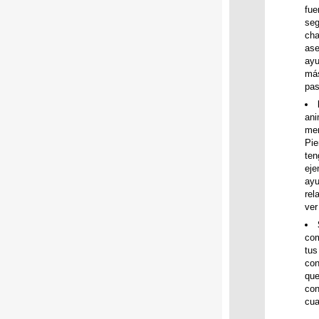
fue
seg
cha
ase
ayu
más
pas
ani
men
Pie
ten
eje
ayu
rel
ver
com
tus
con
que
con
cua