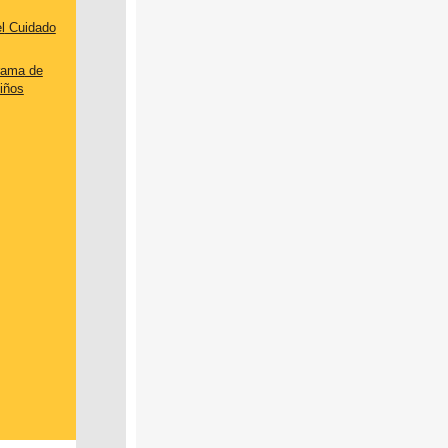
l
Cuidado
rama
de
iños