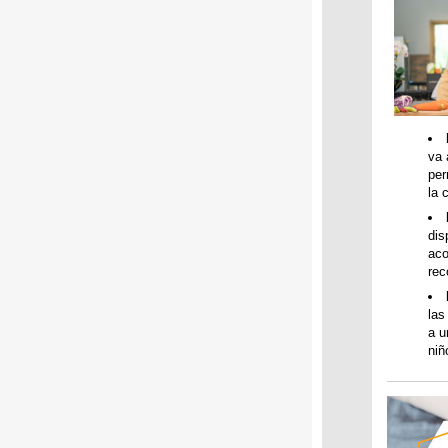
va 
per
la 
dis
aco
rec
las
a u
niñ