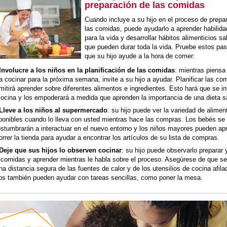
preparación de las comidas
Cuando incluye a su hijo en el proceso de prepa
las comidas, puede ayudarlo a aprender habilida
para la vida y desarrollar hábitos alimenticios s
que pueden durar toda la vida. Pruebe estos pa
que su hijo ayude a la hora de comer:
Involucre a los niños en la planificación de las comidas
: mientras piensa
a cocinar para la próxima semana, invite a su hijo a ayudar. Planificar las co
mitirá aprender sobre diferentes alimentos e ingredientes. Esto hará que se i
cocina y los empoderará a medida que aprenden la importancia de una dieta s
Lleve a los niños al supermercado
: su hijo puede ver la variedad de alimen
ponibles cuando lo lleva con usted mientras hace las compras. Los bebés se
stumbrarán a interactuar en el nuevo entorno y los niños mayores pueden ap
orrer la tienda para ayudar a encontrar los artículos de su lista de compras.
Deje que sus hijos lo observen cocinar
: su hijo puede observarlo preparar 
 comidas y aprender mientras le habla sobre el proceso. Asegúrese de que s
na distancia segura de las fuentes de calor y de los utensilios de cocina afil
os también pueden ayudar con tareas sencillas, como poner la mesa.