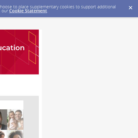
y choose to place supplementary cookies to support additional
n our
Cookie Statement
.