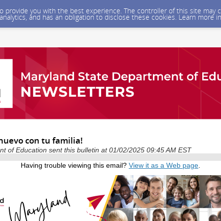
 to provide you with the best experience. The controller of this site ma
 analytics, and has an obligation to disclose these cookies. Learn more i
nuevo con tu familia!
 of Education sent this bulletin at 01/02/2025 09:45 AM EST
Having trouble viewing this email?
View it as a Web page
.