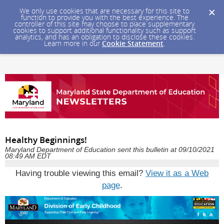
We only use cookies that are necessary for this site to
function to provide you with the best experience. The
controller of this site may choose to place supplementary
cookies to support additional functionality such as support
analytics, and has an obligation to disclose these cookies.
Learn more in our
Cookie Statement
.
Healthy Beginnings!
Maryland Department of Education sent this bulletin at 09/10/2021
08:49 AM EDT
Having trouble viewing this email?
View it as a Web
page
.