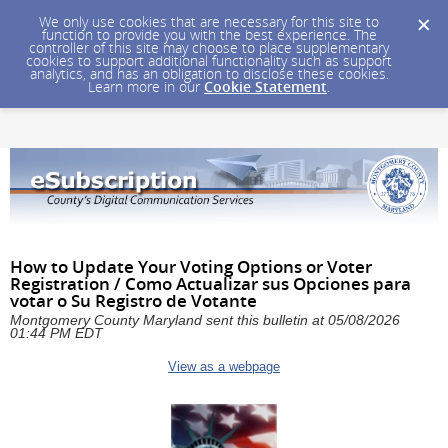
We only use cookies that are necessary for this site to
function to provide you with the best experience. The
controller of this site may choose to place supplementary
cookies to support additional functionality such as support
analytics, and has an obligation to disclose these cookies.
Learn more in our
Cookie Statement
.
How to Update Your Voting Options or Voter
Registration / Como Actualizar sus Opciones para
votar o Su Registro de Votante
Montgomery County Maryland sent this bulletin at 05/08/2026
01:44 PM EDT
View as a webpage