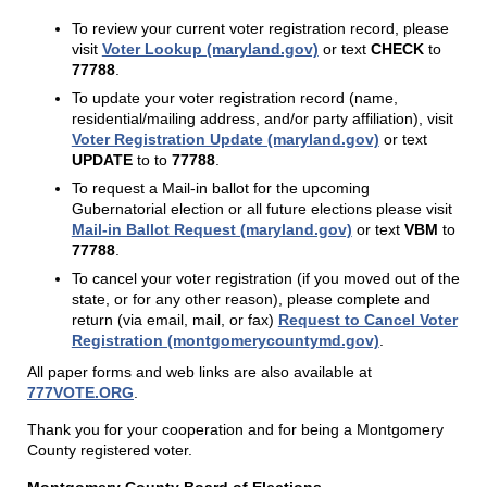
To review your current voter registration record, please
visit
Voter Lookup (maryland.gov)
or text
CHECK
to
77788
.
To update your voter registration record (name,
residential/mailing address, and/or party affiliation), visit
Voter Registration Update (maryland.gov)
or text
UPDATE
to to
77788
.
To request a Mail-in ballot for the upcoming
Gubernatorial election or all future elections please visit
Mail-in Ballot Request (maryland.gov)
or text
VBM
to
77788
.
To cancel your voter registration (if you moved out of the
state, or for any other reason), please complete and
return (via email, mail, or fax)
Request to Cancel Voter
Registration (montgomerycountymd.gov)
.
All paper forms and web links are also available at
777VOTE.ORG
.
Thank you for your cooperation and for being a Montgomery
County registered voter.