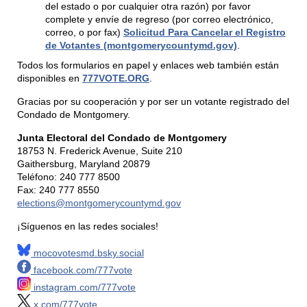
del estado o por cualquier otra razón) por favor
complete y envíe de regreso (por correo electrónico,
correo, o por fax)
Solicitud Para Cancelar el Registro
de Votantes (montgomerycountymd.gov)
.
Todos los formularios en papel y enlaces web también están
disponibles en
777VOTE.ORG
.
Gracias por su cooperación y por ser un votante registrado del
Condado de Montgomery.
Junta Electoral del Condado de Montgomery
18753 N. Frederick Avenue, Suite 210
Gaithersburg, Maryland 20879
Teléfono: 240 777 8500
Fax: 240 777 8550
elections@montgomerycountymd.gov
¡Síguenos en las redes sociales!
mocovotesmd.bsky.social
facebook.com/777vote
instagram.com/777vote
x.com/777vote