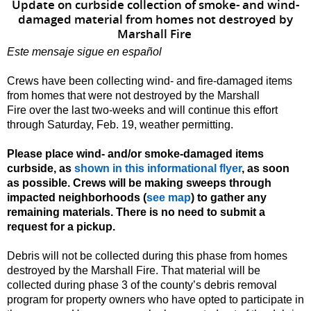
Update on c
urbside collection of smoke- and wind-
damaged material
from homes not destroyed by
Marshall Fire
Este mensaje sigue en español
C
rews
have be
en
collecting
wind- and fire-
damaged
items
from homes that were not destroyed by the Marshall
Fire
over the last two-weeks
and will continue this effort
through Saturday, Feb. 19
, weather permitting
.
Please place wind- and/or smoke-damaged items
curbside, as
shown in this informational flyer
,
as soon
as possible. Crews will be making sweeps through
impacted neighborhoods
(
see map
)
to
gather any
remaining materials
.
There is no need to submit a
request for a pickup.
Debris will not be collected during this phase from homes
destroyed by the Marshall Fire.
That material will be
collected during phase 3 of the county’s debris removal
program for property owners who have opted to participate in