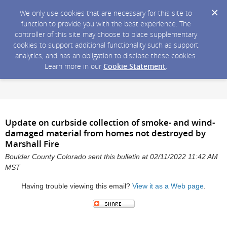
We only use cookies that are necessary for this site to
function to provide you with the best experience. The
controller of this site may choose to place supplementary
cookies to support additional functionality such as support
analytics, and has an obligation to disclose these cookies.
Learn more in our
Cookie Statement
.
Update on curbside collection of smoke- and wind-
damaged material from homes not destroyed by
Marshall Fire
Boulder County Colorado sent this bulletin at 02/11/2022 11:42 AM
MST
Having trouble viewing this email?
View it as a Web page
.