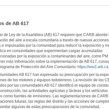
os de AB 617
to de Ley de la Asamblea (AB) 617 requiere que CARB aborde 
ción del aire a escala comunitaria a través de nuevas acciones
 e impulsadas por la comunidad para reducir la exposición y me
lica en comunidades que experimentan cargas acumuladas
cionadas por la exposición a contaminantes del aire, como PM
ner más información sobre la implementación de AB 617, consult
rograma de Protección del Aire Comunitario:
https://ww2.arb.c
munidades AB 617 han expresado su preocupación por la expos
ones de los motores y equipos todoterreno. La revisión de los 
ados por las comunidades AB 617 identificó el equipo de constru
onstrucción, las actividades agrícolas y lácteas y los vehículos
no como fuentes de emisiones. Las reglamentaciones de CARB 
ciones futuras, las reglas del distrito y las acciones de cumpli
ordar algunas de estas preocupaciones de la comunidad.