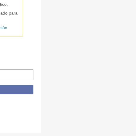
tico,
stado para
ción