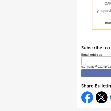
CARB
y supervi
man
Subscribe to 
Email Address
e.g. name@example.
Share Bulletin