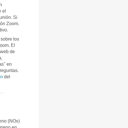
n
 el
unión. Si
ción Zoom.
ivo.
 sobre los
Zoom. El
o web de
a,
as" en
reguntas.
ón
del
geno (NOx)
erreno en