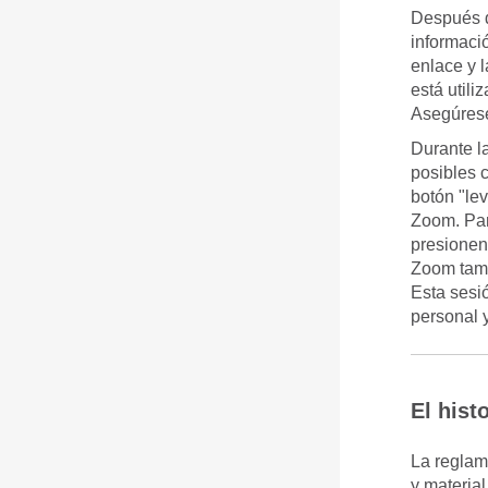
Después d
informaci
enlace y l
está utili
Asegúrese
Durante l
posibles c
botón "le
Zoom. Par
presionen
Zoom tamb
Esta sesi
personal 
El histo
La reglam
y material