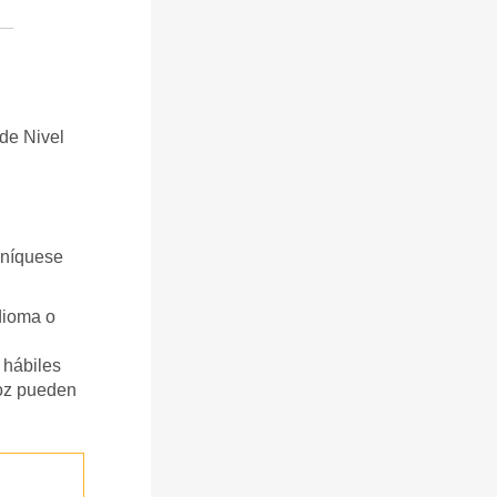
 de Nivel
muníquese
dioma o
 hábiles
oz pueden