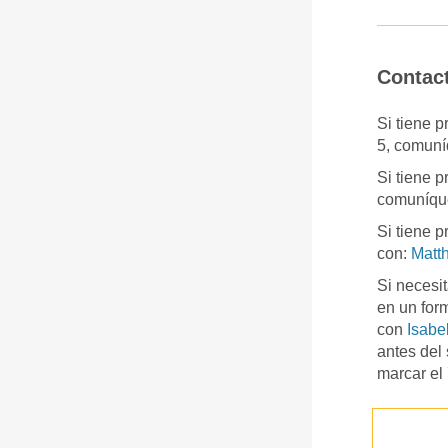
Contac
Si tiene 
5, comun
Si tiene 
comuníqu
Si tiene 
con:
Matt
Si necesi
en un form
con
Isabe
antes del
marcar el 