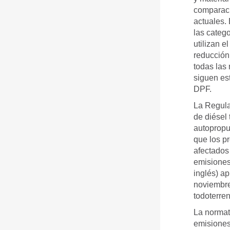
comparaci
actuales.
las categ
utilizan e
reducción 
todas las
siguen es
DPF.
La Regula
de diésel 
autopropul
que los pr
afectados
emisiones
inglés) a
noviembre
todoterren
La normat
emisiones