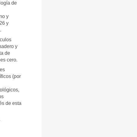
logía de
no y
26 y
.
ículos
nadero y
ta de
es cero.
nes
ficos (por
ológicos,
os
és de esta
s