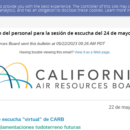
 to provide you with the best experience. The controller of this site ma
 analytics, and has an obligation to disclose these cookies. Learn more i
 del personal para la sesión de escucha del 24 de mayo
urces Board sent this bulletin at 05/22/2023 09:26 AM PDT
Having trouble viewing this email?
View it as a Web page
.
22 de may
e escucha "virtual" de CARB
lamentaciones todoterreno futuras