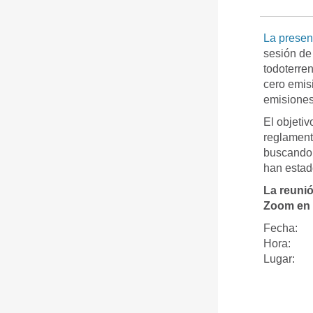
La presen
sesión de
todoterren
cero emisi
emisiones
El objeti
reglament
buscando 
han estad
La reunió
Zoom en l
Fecha:
Hora: 5:
Lugar: 