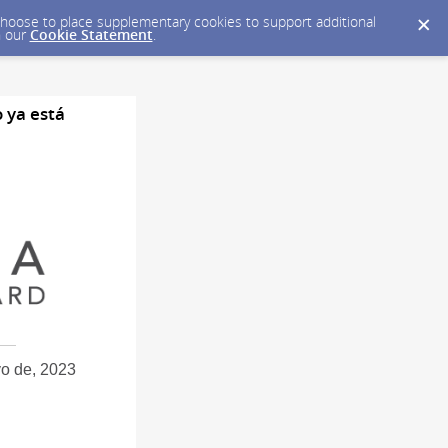
y choose to place supplementary cookies to support additional
n our
Cookie Statement
.
 ya está
o de, 2023