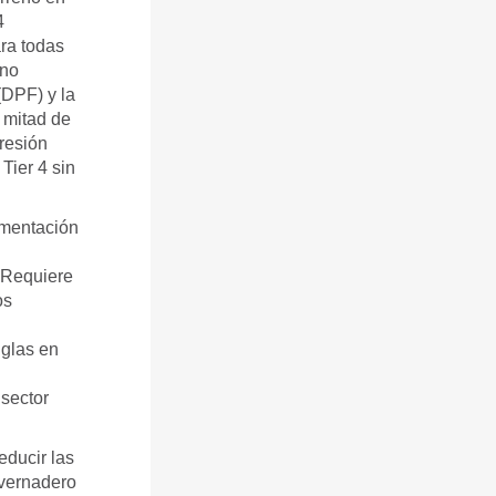
4
ra todas
 no
(DPF) y la
a mitad de
resión
Tier 4 sin
amentación
. Requiere
os
iglas en
 sector
educir las
nvernadero