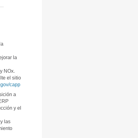
la
jorar la
 y NOx.
e el sitio
a.gov/capp
ición a
CERP
cción y el
y las
miento