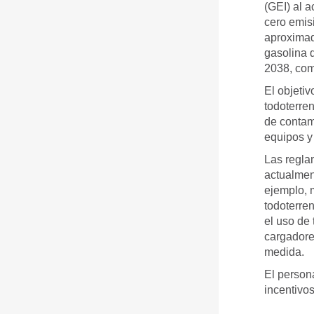
(GEI) al a
cero emisi
aproximad
gasolina 
2038, com
El objetiv
todoterre
de contami
equipos y
Las regla
actualmen
ejemplo, 
todoterre
el uso de 
cargadore
medida.
El person
incentivos