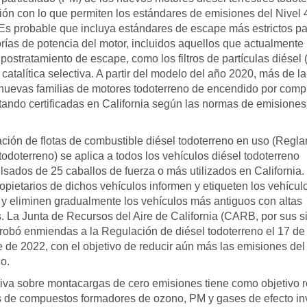
ón con lo que permiten los estándares de emisiones del Nivel 
 Es probable que incluya estándares de escape más estrictos pa
orías de potencia del motor, incluidos aquellos que actualmente
l postratamiento de escape, como los filtros de partículas diésel 
catalítica selectiva. A partir del modelo del año 2020, más de l
 nuevas familias de motores todoterreno de encendido por comp
tando certificadas en California según las normas de emisiones 
ción de flotas de combustible diésel todoterreno en uso (Regl
todoterreno) se aplica a todos los vehículos diésel todoterreno
sados ​​de 25 caballos de fuerza o más utilizados en California
opietarios de dichos vehículos informen y etiqueten los vehícul
 y eliminen gradualmente los vehículos más antiguos con altas
. La Junta de Recursos del Aire de California (CARB, por sus s
probó enmiendas a la Regulación de diésel todoterreno el 17 de
 de 2022, con el objetivo de reducir aún más las emisiones del
o.
iva sobre montacargas de cero emisiones tiene como objetivo r
 de compuestos formadores de ozono, PM y gases de efecto i