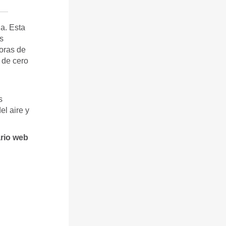
a. Esta
s
doras de
 de cero
s
el aire y
ario web