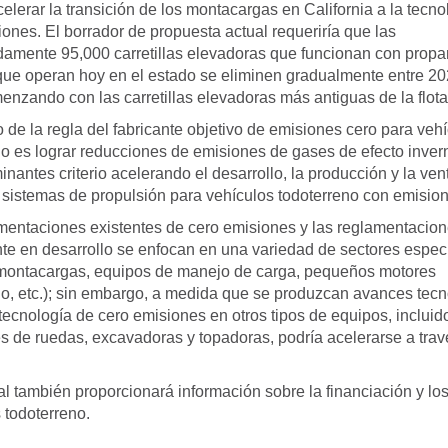
celerar la transición de los montacargas en California a la tecno
ones. El borrador de propuesta actual requeriría que las
amente 95,000 carretillas elevadoras que funcionan con propa
que operan hoy en el estado se eliminen gradualmente entre 20
enzando con las carretillas elevadoras más antiguas de la flota
o de la regla del fabricante objetivo de emisiones cero para veh
no es lograr reducciones de emisiones de gases de efecto inver
nantes criterio acelerando el desarrollo, la producción y la ven
 sistemas de propulsión para vehículos todoterreno con emision
mentaciones existentes de cero emisiones y las reglamentacio
te en desarrollo se enfocan en una variedad de sectores especí
montacargas, equipos de manejo de carga, pequeños motores
no, etc.); sin embargo, a medida que se produzcan avances tecn
tecnología de cero emisiones en otros tipos de equipos, incluid
s de ruedas, excavadoras y topadoras, podría acelerarse a trav
al también proporcionará información sobre la financiación y lo
 todoterreno.