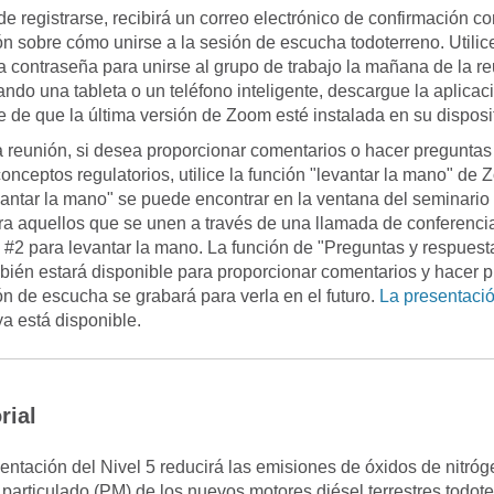
e registrarse, recibirá un correo electrónico de confirmación co
ón sobre cómo unirse a la sesión de escucha todoterreno. Utilice
a contraseña para unirse al grupo de trabajo la mañana de la re
zando una tableta o un teléfono inteligente, descargue la aplica
 de que la última versión de Zoom esté instalada en su disposit
a reunión, si desea proporcionar comentarios o hacer preguntas
onceptos regulatorios, utilice la función "levantar la mano" de 
vantar la mano" se puede encontrar en la ventana del seminari
a aquellos que se unen a través de una llamada de conferenci
 #2 para levantar la mano. La función de "Preguntas y respuest
ién estará disponible para proporcionar comentarios y hacer p
ón de escucha se grabará para verla en el futuro.
La presentaci
ya está disponible.
rial
entación del Nivel 5 reducirá las emisiones de óxidos de nitró
 particulado (PM) de los nuevos motores diésel terrestres todot