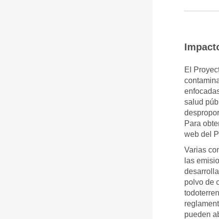
Impact
El Proyec
contamina
enfocadas
salud púb
despropor
Para obte
web del P
Varias co
las emisi
desarroll
polvo de c
todoterre
reglamenta
pueden ab