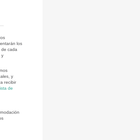
los
entarán los
s de cada
 y
amos
ales, y
a recibir
lista de
comodación
os