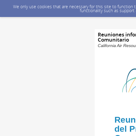
We only use cookies that are necessary for this site to function
functionality such as support
Reuniones infor
Comunitario
California Air Reso
Reuni
del P