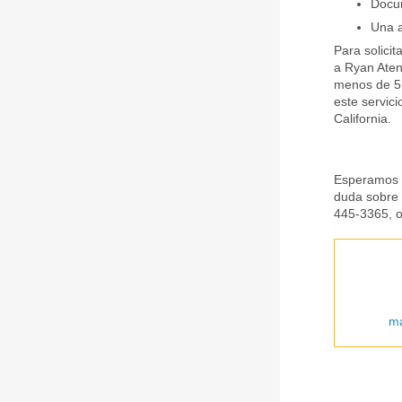
Docum
Una a
Para solici
a Ryan Aten
menos de 5 
este servic
California.
Esperamos c
duda sobre 
445-3365, o
ma