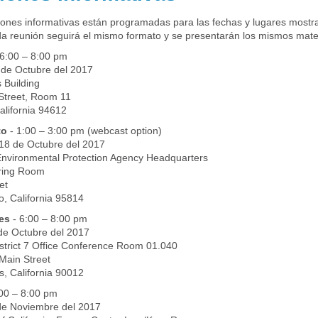
iones informativas están programadas para las fechas y lugares mostr
a reunión seguirá el mismo formato y se presentarán los mismos mater
6:00 – 8:00 pm
 de Octubre del 2017
s Building
Street, Room 11
alifornia 94612
to
- 1:00 – 3:00 pm (webcast option)
 18 de Octubre del 2017
 Environmental Protection Agency Headquarters
ring Room
et
, California 95814
es
- 6:00 – 8:00 pm
de Octubre del 2017
istrict 7 Office Conference Room 01.040
Main Street
s, California 90012
00 – 8:00 pm
de Noviembre del 2017