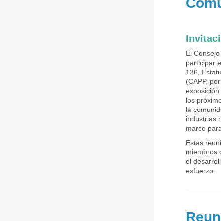
Comu
Invitac
El Consejo 
participar 
136, Estat
(CAPP, por 
exposición
los próxim
la comunida
industrias 
marco para
Estas reun
miembros d
el desarro
esfuerzo.
Reun