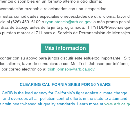
entos disponibles en un formato alterno u otro idioma;
comodación razonable relacionados con una incapacidad.
tar estas comodidades especiales o necesidades de otro idioma, favor d
cio al (626) 450–6109 o
ryan.atencio@arb.ca.gov
lo más pronto posibl
días de trabajo antes de la junta programada. TTY/TDD/Personas qu
io pueden marcar el 711 para el Servicio de Retransmisión de Mensaje
Más Información
ontar con su apoyo para juntos discutir este esfuerzo importante. Si 
los talleres, favor de comunicarse con Ms. Trish Johnson por teléfono, 
 por correo electrónico a:
trish.johnson@arb.ca.gov
.
CLEARING CALIFORNIA SKIES FOR 50 YEARS
CARB is the lead agency for California’s fight against climate change,
and oversees all air pollution control efforts in the state to attain and
intain health-based air quality standards. Learn more at
www.arb.ca.g