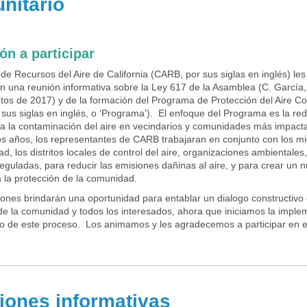
nitario
ión a participar
de Recursos del Aire de California (CARB, por sus siglas en inglés) les 
en una reunión informativa sobre la Ley 617 de la Asamblea (C. García,
utos de 2017) y de la formación del Programa de Protección del Aire C
sus siglas en inglés, o ‘Programa’). El enfoque del Programa es la red
 a la contaminación del aire en vecindarios y comunidades más impact
os años, los representantes de CARB trabajaran en conjunto con los 
d, los distritos locales de control del aire, organizaciones ambientales,
reguladas, para reducir las emisiones dañinas al aire, y para crear un 
 la protección de la comunidad.
iones brindarán una oportunidad para entablar un dialogo constructivo 
e la comunidad y todos los interesados, ahora que iniciamos la imple
llo de este proceso. Los animamos y les agradecemos a participar en 
iones informativas