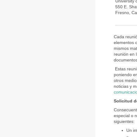
University
550 E. Sh
Fresno, Ca
Cada reunió
elementos c
mismos mate
reunión en 
documentos 
Estas reuni
poniendo en 
otros medio
noticias y m
comunicaci
Solicitud 
Consecuente
especial o 
siguientes:
Un in