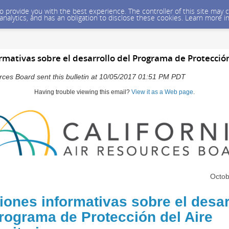
 to provide you with the best experience. The controller of this site ma
 analytics, and has an obligation to disclose these cookies. Learn more i
mativas sobre el desarrollo del Programa de Protección
urces Board sent this bulletin at 10/05/2017 01:51 PM PDT
Having trouble viewing this email?
View it as a Web page
.
Octob
ones informativas sobre el desar
rograma de Protección del Aire