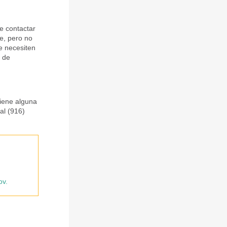
e contactar
e, pero no
e necesiten
s de
tiene alguna
al (916)
ov
.