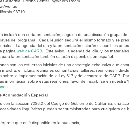
 of California, Fresno Center Inyo/Kern Room
aw Avenue
lifornia 93710
n incluirá una corta presentación, seguida de una discusión grupal de 
laves del programa.
Cada reunión seguirá el mismo formato y se pres
riales.
La agenda del día y la presentación estarán disponibles ante
la página
web de CARB.
Este aviso, la agenda del día, y los materiales
para la presentación también estarán disponibles en español.
ones son los esfuerzos iniciales de una estrategia exhaustiva que est
marcha, e incluirá reuniones comunitarias, talleres, reuniones individu
s sobre la implementación de la Ley 617 y del desarrollo de CAPP. Par
ás información sobre estas reuniones, favor de inscribirse en nuestra ‘
ones
’.
de Acomodación Especial
 con la sección 7296.2 del Código de Gobierno de California, una a
necesidades lingüísticas pueden ser suministradas para cualquiera de l
térprete que esté disponible en la audiencia;