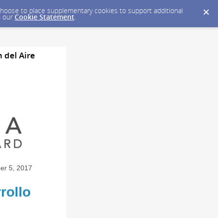
y choose to place supplementary cookies to support additional
n our
Cookie Statement
.
 del Aire
er 5, 2017
rollo