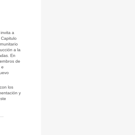
invita a
 Capitulo
omunitario
ucción a la
adas. En
miembros de
 e
nuevo
con los
mentación y
este