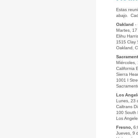
Estas reun
abajo.
Cad
Oakland
- 
Martes, 17
Elihu Harri
1515 Clay 
Oakland, C
Sacramen
Miércoles,
California
Sierra Hea
1001 I Stre
Sacramento
Los Angel
Lunes, 23 
Caltrans D
100 South 
Los Angele
Fresno,
6:
Jueves, 9 