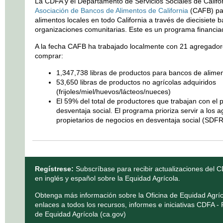
La CDFA y el Departamento de Servicios Sociales de Califo
Asociación de Bancos de Alimentos de California
(CAFB) pa
alimentos locales en todo California a través de diecisiete 
organizaciones comunitarias. Este es un programa financia
A la fecha CAFB ha trabajado localmente con 21 agregador
comprar:
1,347,738 libras de productos para bancos de alimen
53,650 libras de productos no agrícolas adquiridos
(frijoles/miel/huevos/lácteos/nueces)
El 59% del total de productores que trabajan con el
desventaja social. El programa prioriza servir a los a
propietarios de negocios en desventaja social (SDFR
Regístrese:
Subscríbase para recibir
actualizaciones del 
en inglés y español sobre la Equidad Agrícola.
Obtenga más información sobre la Oficina de Equidad Agríc
enlaces a todos los recursos, informes e iniciativas
CDFA - P
de Equidad Agrícola (ca.gov)