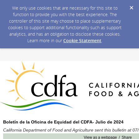
We only use cookies that are necessary for this site to
function to provide you with the best experience. The
controller of this site may choose to place supplementary
cookies to support additional functionality such as support
analytics, and has an obligation to disclose these cookies.
Learn more in our
Cookie Statement
.
Boletín de la Oficina de Equidad del CDFA- Julio de 2024
California Department of Food and Agriculture sent this bulletin at 
View as a webpage / Share