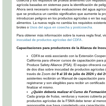
cosecha y los requisitos de prueba anteriores con requisit
agrícola basadas en sistemas para la identificación de pelig
Ahora será necesario realizar evaluaciones del agua agríco
que se produzca un cambio significativo que aumente la pr
introduzcan peligros en los productos agrícolas o en las sup
alimentos. La nueva regla no cambia los requisitos existen
brotes o
Usos del agua en cosecha y postcosecha.
Para obtener más información sobre la nueva regla final, vis
inocuidad de productos agrícolas del CDFA
.
Capacitaciones para productores de la Alianza de Inoc
CDFA se está asociando con la Extensión Coopera
California para ofrecer cursos de capacitación para 
Produce Safety Alliance (PSA). El equipo ofrecerá cu
de dos días sobre inocuidad de productos agrícolas (
través de Zoom del
9 al 10 de julio de 2024
y
del 2
asistentes recibirán un Manual de capacitación para
registrarse y son elegibles para recibir un certificado 
finalizar el mismo.
¿Quién debería realizar el Curso de Formació
Cada granja de frutas, verduras y nueces cubierta p
productos agrícolas de la FSMA debe tener al menos
responsable que haya completado una capacitación e