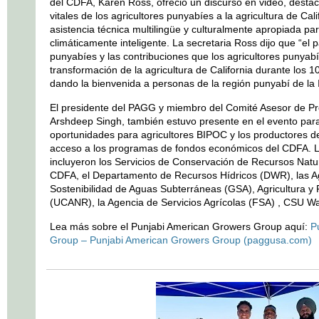
del CDFA, Karen Ross, ofreció un discurso en video, destac
vitales de los agricultores punyabíes a la agricultura de Cali
asistencia técnica multilingüe y culturalmente apropiada par
climáticamente inteligente. La secretaria Ross dijo que “el 
punyabíes y las contribuciones que los agricultores punyab
transformación de la agricultura de California durante los
dando la bienvenida a personas de la región punyabí de la I
El presidente del PAGG y miembro del Comité Asesor de 
Arshdeep Singh, también estuvo presente en el evento para 
oportunidades para agricultores BIPOC y los productores d
acceso a los programas de fondos económicos del CDFA. Lo
incluyeron los Servicios de Conservación de Recursos Nat
CDFA, el Departamento de Recursos Hídricos (DWR), las Ag
Sostenibilidad de Aguas Subterráneas (GSA), Agricultura y
(UCANR), la Agencia de Servicios Agrícolas (FSA) , CSU Wa
Lea más sobre el Punjabi American Growers Group aquí:
P
Group – Punjabi American Growers Group (paggusa.com)