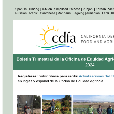
Spanish
|
Hmong
|
Iu-Mien
|
Simplified Chinese
|
Punjabi
|
Korean
|
Vie
Russian
|
Arabic
|
Cantonese
|
Mandarin
|
Tagalog
|
Armenian
|
Farsi
|
K
Boletin Trimestral de la Oficina de Equidad Agr
2024
Registrese:
Subscríbase para recibir
Actualizaciones del 
en inglés y español de la Oficina de Equidad Agrícola