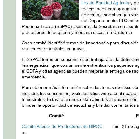
Ley de Equidad Agrícola
y pr
relacionados para garantizar
desventaja social tengan voz 
del Departamento. El Comité
Pequeña Escala (SSPAC) asesora a la Secretaria en asunto
productores de pequeña y mediana escala en California.
Cada comité identificó temas de importancia para discusión
reuniones trimestrales en mayo.
El SSPAC formó un subcomité que trabajará en la definición 
“emergencias” que comúnmente enfrentan los pequeños ag
el CDFA y otras agencias pueden mejorar la entrega de re
emergencia.
Para obtener más información sobre los temas de discusión
incluidos los subcomités, visite los sitios web a continuació
trimestrales. Estas reuniones están abiertas al público, con 
brindan la oportunidad de escuchar y brindar comentarios 
Comité Próxima Re
Comité Asesor de Productores de BIPOC
mié. 21 de agos
m.