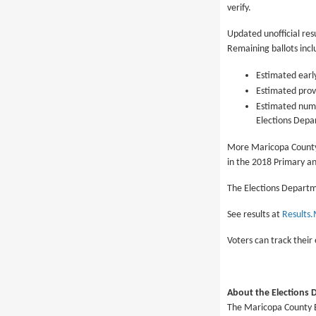
verify.
Updated unofficial res
Remaining ballots incl
Estimated early
Estimated provi
Estimated numbe
Elections Depa
More Maricopa County v
in the 2018 Primary an
The Elections Departme
See results at
Results
Voters can track their 
About the Elections
The Maricopa County El