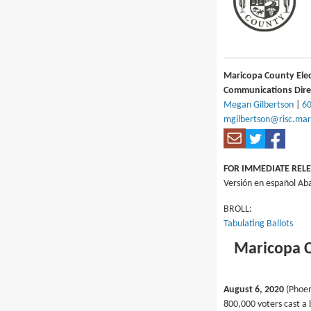
Maricopa County Ele
Communications Dire
Megan Gilbertson
|
60
mgilbertson@risc.mar
FOR IMMEDIATE REL
Versión en español Ab
BROLL:
Tabulating Ballots
Maricopa C
August 6, 2020
(Phoen
800,000 voters cast a b