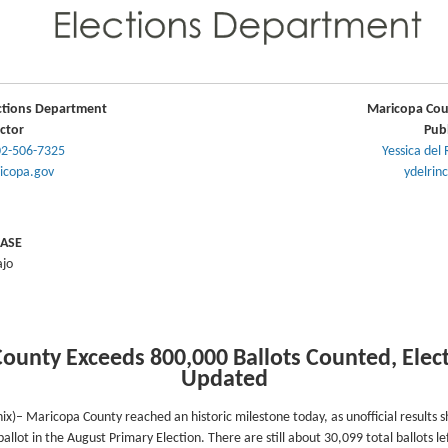
ctions Department
Maricopa Cou
ctor
Publ
2-506-7325
Yessica del
icopa.gov
ydelrin
EASE
ajo
ounty Exceeds 800,000 Ballots Counted, Elect
Updated
ix)– Maricopa County reached an historic milestone today, as unofficial results
allot in the August Primary Election. There are still about 30,099 total ballots le