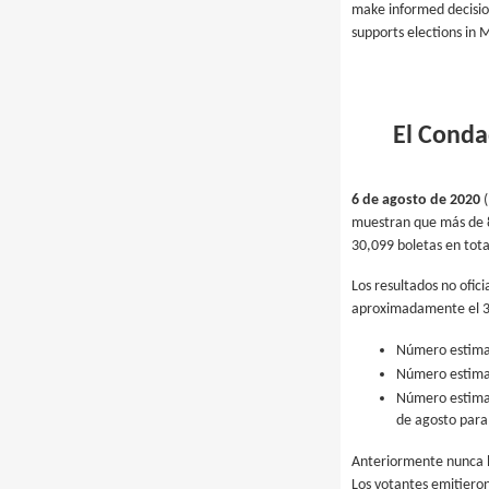
make informed decision
supports elections in M
El Conda
6 de agosto de 2020
(
muestran que más de 8
30,099 boletas en total
Los resultados no ofic
aproximadamente el 34.
Número estimad
Número estimad
Número estimad
de agosto para
Anteriormente nunca h
Los votantes emitieron