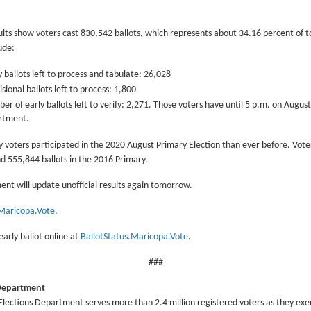
ults show voters cast 830,542 ballots, which represents about 34.16 percent of tot
ude:
 ballots left to process and tabulate: 26,028
sional ballots left to process: 1,800
r of early ballots left to verify: 2,271. Those voters have until 5 p.m. on Augus
rtment.
oters participated in the 2020 August Primary Election than ever before. Voter
d 555,844 ballots in the 2016 Primary.
nt will update unofficial results again tomorrow.
.Maricopa.Vote
.
early ballot online at
BallotStatus.Maricopa.Vote
.
###
 Department
ections Department serves more than 2.4 million registered voters as they exerc