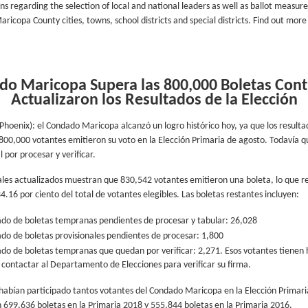
s regarding the selection of local and national leaders as well as ballot measure
aricopa County cities, towns, school districts and special districts. Find out more
do Maricopa Supera las 800,000 Boletas Cont
Actualizaron los Resultados de la Elección
Phoenix): el Condado Maricopa alcanzó un logro histórico hoy, ya que los resultad
00,000 votantes emitieron su voto en la Elección Primaria de agosto. Todavía 
 por procesar y verificar.
iales actualizados muestran que 830,542 votantes emitieron una boleta, lo que 
16 por ciento del total de votantes elegibles. Las boletas restantes incluyen:
o de boletas tempranas pendientes de procesar y tabular: 26,028
o de boletas provisionales pendientes de procesar: 1,800
o de boletas tempranas que quedan por verificar: 2,271. Esos votantes tienen h
 contactar al Departamento de Elecciones para verificar su firma.
abían participado tantos votantes del Condado Maricopa en la Elección Primari
 699,636 boletas en la Primaria 2018 y 555,844 boletas en la Primaria 2016.