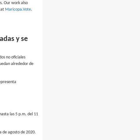
s. Our work also
 at
Maricopa.Vote
.
adas y se
os no oficiales
quedan alrededor de
representa
asta las 5 p.m. del 11
a de agosto de 2020.