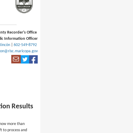
nty Recorder's Office
ic Information Officer
 Rincón
|
602-549-8792
con@risc.maricopa.gov
ion Results
 show more than
ft to process and