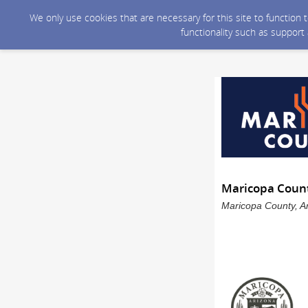
We only use cookies that are necessary for this site to function
functionality such as support
Maricopa Count
Maricopa County, Ar