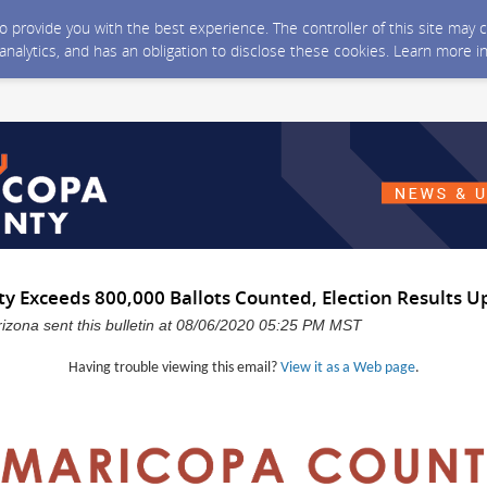
 to provide you with the best experience. The controller of this site ma
 analytics, and has an obligation to disclose these cookies. Learn more i
y Exceeds 800,000 Ballots Counted, Election Results 
izona sent this bulletin at 08/06/2020 05:25 PM MST
Having trouble viewing this email?
View it as a Web page
.