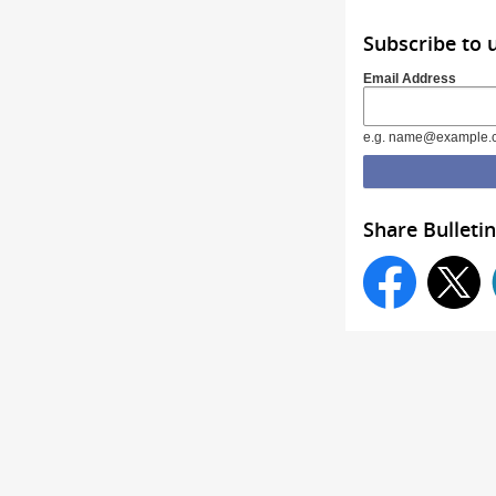
Subscribe to 
Email Address
e.g. name@example.
Share Bulletin