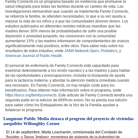
Family Connects es un programa basado en evidencia que promueve la
salud integrada para todas las familias durante un cambio de vida. Las
investigaciones demuestran que cuando se implementa Family Connects,
se refuerza la familia, se atienden necesidades, lo que a su vez ayuda a
mejorar la vida de los niños y a que las comunidades ahorren dinero. Los
estudios publicados en diferentes revistas médicas muestran que las
madres tienen 30% menos de probabilidades de sufrir una posible
depresión o ansiedad posparto, las conexiones con la comunidad
aumentaron 15% y las madres informaron de comportamientos de crianza
significativamente más positivos, entre otros. Para saber más sobre los
resultados de estos estudios, visite
JAMA Network Open
,
Pediatrics
, y
American Journal of Public Health
.
El personal de enfermería de Family Connects está capacitado para
examinar detenidamente a los recién nacidos y a las madres y para hablar
de las oportunidades y preocupaciones, incluida la búsqueda de ayuda
para la lactancia materna, y abordar la atención médica inmediata cuando
sea necesario. En Family Connects, no hay ningún costo para los
beneficiarios. Para obtener más información sobre el programa, visite
https://boco.org/familyconnects
. Este artículo de Family Connects tendrá una
segunda parte en la edicion de ARPA en enero. No se pierda esa edición
para saber cómo los Embajadores de la Voz de la Familia ayudan a
fortalecer el programa.
Longmont Public Media destaca el progreso del proyecto de viviendas
asequibles Willoughby Corner
El 14 de septiembre, Marta Loachamin, comisionada del Condado de
Boulder, y Tanya Jiménez, promotora de vivienda de la Autoridad de