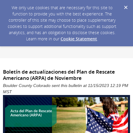
We only use cookies that are necessary for this site to
function to provide you with the best experience. The
controller of this site may choose to place supplementary
cookies to support additional functionality such as support
analytics, and has an obligation to disclose these cookies.
Learn more in our
Cookie Statement
.
Boletín de actualizaciones del Plan de Rescate
Americano (ARPA) de Noviembre
Boulder County Colorado sent this bulletin at 11/15/2023 12:19 PM
MST