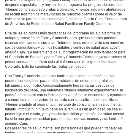
despertó expectativas, y hoy en día el programa ha progresado bastante.
“Hemos completado 275 visitas a domicilio, y hemos sido muy afortunados
de recibir testimonios maravillosos de nuestros clientes sobre el valor de
este servicio para nuestra comunidad”, comenta Felicia Cain, Coordinadora
de Servicios de Enfermería de Salud Familiar en Family Connects.
Una de las adiciones más destacadas del programa es la plataforma de
autoprogramación de Family Connects, para que las familias puedan
reservar directamente sus citas. “Interoducimos este servicio con nuestros
socios comunitarios y con los hospitales y centros de salud asociados”,
añadió Cain. “La herramienta de autoprogramación ha sido fantástica para
el Condado de Boulder y para Family Connects Colorado, ya que somos el
primer condado en utilizar esta plataforma con el apoyo de Illuminate
Colorado. Esto ha cambiado las reglas del juego”.
Con Family Connects, todas las familias que tienen un recién nacido
pueden ser elegibles para recibir cuidados de enfermería gratuitos,
bilingües y a domicilio. Aproximadamente tres semanas después del
nacimiento del bebé, una enfermera titulada altamente experimentada se
pondrá en contacto con la familia para ver cómo se encuentran y ayudarles
a conectarse con servicios de acuerdo con sus solicitudes específicas.
“Hemos añadido al programa un servicio de consultoría en salud mental
infantil. Introducir un nuevo bebé en la familia es un gran paso, ya sea el
primer hijo o el cuarto, y hay mucha transición y emoción. La salud mental
ha sido una gran necesidad para nuestras nuevas mamás y sus familias”,
aseguró Cain.
Los asesores de salud mental son profesionales que pueden trabajar en
inglés y en español junto con la enfermera, según las evaluaciones del