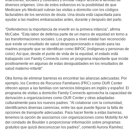
diversos orígenes. Uno de estos esfuerzos es la posibilidad de que
Medicare y/o Medicaid cubran las visitas a domicilio con los códigos
facturables de los servicios de doula. Una doula está capacitada para
ayudar a las madres embarazadas antes, durante y después del parto.
“Defendemos la importancia de invertir en la primera infancia”, afirma
McCabe. “Esta labor de defensa parte de un marco de equidad en torno a
las transformaciones sociales. Los grupos a nivel estatal han reconocido
que existe un resultado de salud desproporcionado e injusto para las
madres posparto que se identifican como BIPOC (indígenas y personas de
color). Así que, desde el punto de vista de la equidad, el estado está
trabajando con Family Connects como un programa importante que incide
positivamente en algunas de estas desigualdades en los resultados de
salud materno-infantil”.
Otra forma de eliminar barreras es encontrar las alianzas adecuadas. Por
ejemplo, los Centros de Recursos Familiares (FRC) como OUR Center
ofrecen apoyo a las familias con servicios bilingües en inglés y español. El
programa de visitas a domicilio Family Connects aprovecha la capacidad de
derivación a organizaciones como OUR Center y otras adaptadas
culturalmente para los nuevos padres. “Al colaborar con la comunidad,
identificamos diversas carencias, entre las que puede figurar la falta de
opciones de transporte adecuadas. Para hacer frente a estas barreras,
tenemos la opción de asociarnos con organizaciones como Mobility for All
del condado de Boulder o proporcionar información sobre programas
gratuitos que quizá desconozcan los padres”, comentó Aurora Ramírez.