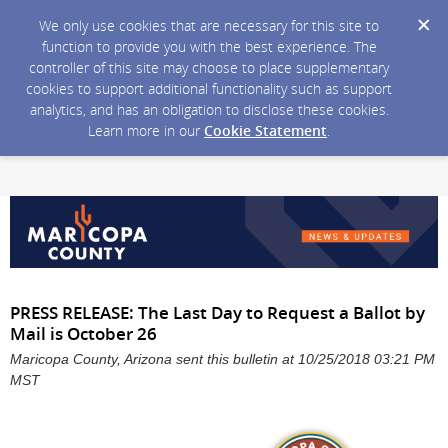
We only use cookies that are necessary for this site to
function to provide you with the best experience. The
controller of this site may choose to place supplementary
cookies to support additional functionality such as support
analytics, and has an obligation to disclose these cookies.
Learn more in our
Cookie Statement
.
PRESS RELEASE: The Last Day to Request a Ballot by
Mail is October 26
Maricopa County, Arizona sent this bulletin at 10/25/2018 03:21 PM
MST