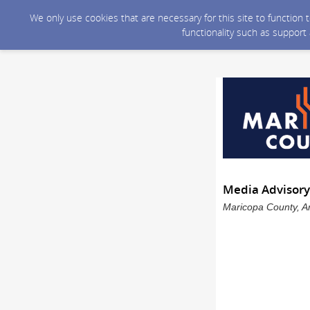
We only use cookies that are necessary for this site to function
functionality such as support
Media Advisory
Maricopa County, Ar