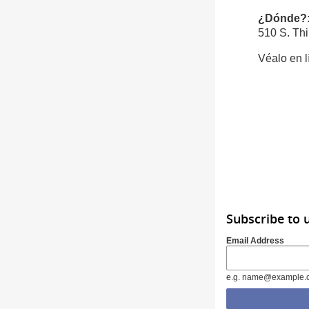
¿Dónde?
510 S. Th
Véalo en 
Subscribe to 
Email Address
e.g. name@example.