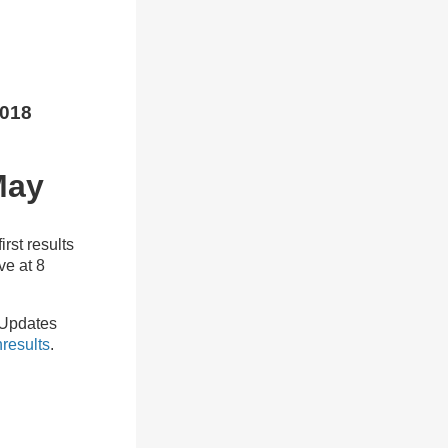
18
May
rst results
ve at 8
 Updates
results
.