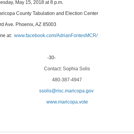
sday, May 15, 2018 at 8 p.m.
ricopa County Tabulation and Election Center
ird Ave. Phoenix, AZ 85003
ine at:
www.
facebook.com/AdrianFontesMCR/
30-
Contact: Sophia Solis
480-387-4947
ssolis@risc.maricopa.gov
www.maricopa.vote