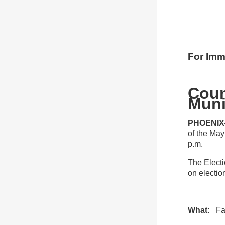
For 
Coun
Muni
PHOENIX
of the May
p.m.
The Electi
on election
What:
Face