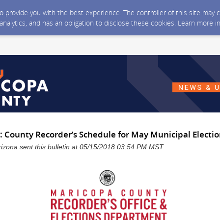
 to provide you with the best experience. The controller of this site ma
 analytics, and has an obligation to disclose these cookies. Learn more i
: County Recorder’s Schedule for May Municipal Electi
izona sent this bulletin at 05/15/2018 03:54 PM MST