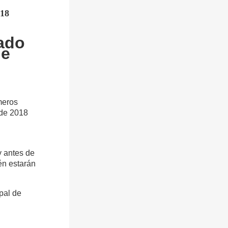
18
ado
de
meros
 de 2018
y antes de
én estarán
pal de