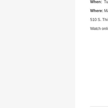
When:
Tue
Where:
Ma
510 S. Th
Watch onl
-