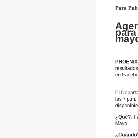
Para P
Agen
para
may
PHOENIX
resultado
en Faceboo
El Departa
las 7 p.m.
disponibl
¿Qué?:
Fa
Mayo
¿Cuándo